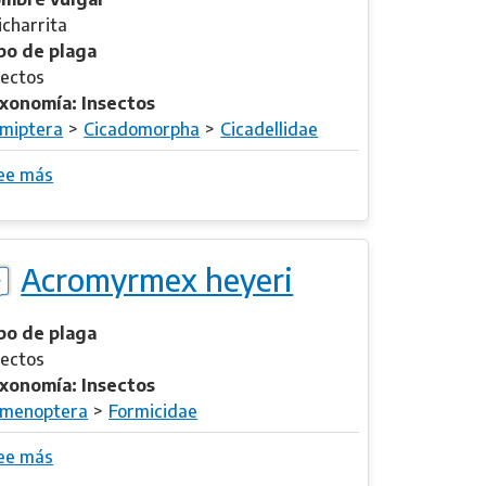
o
c
icharrita
i
o
po de plaga
d
r
sectos
e
i
xonomía: Insectos
s
s
miptera
Cicadomorpha
Cicadellidae
l
ee más
s
u
o
n
b
a
r
r
Acromyrmex heyeri
e
i
A
s
c
po de plaga
r
sectos
o
xonomía: Insectos
g
menoptera
Formicidae
o
ee más
s
n
o