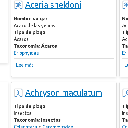
Aceria sheldoni
a
c
t
a
Nombre vulgar
No
i
n
Ácaro de las yemas
Ác
p
t
Tipo de plaga
Ti
e
h
Ácaros
Ác
s
o
Taxonomía: Ácaros
Ta
s
Eriophyidae
Er
p
e
Lee más
s
L
r
o
m
b
u
r
m
Achryson maculatum
e
h
A
i
c
Tipo de plaga
Ti
s
e
Insectos
In
p
r
Taxonomía: Insectos
Ta
i
i
Coleoptera
Cerambycidae
Co