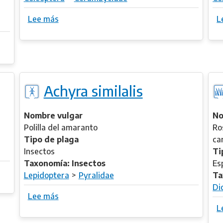
d
a
u
Lee más
s
L
s
m
o
h
b
e
r
l
e
d
A
o
Achyra similalis
c
n
h
i
r
Nombre vulgar
No
y
Polilla del amaranto
Ro
s
Tipo de plaga
ca
o
Insectos
Ti
n
Taxonomía: Insectos
Es
m
Lepidoptera
Pyralidae
Ta
a
Di
Lee más
s
c
o
L
u
b
l