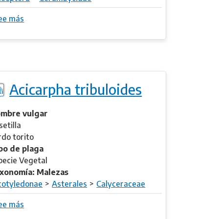
a
ee más
s
t
o
o
b
s
r
i
e
c
A
h
Acicarpha tribuloides
c
e
h
l
r
mbre vulgar
l
y
setilla
a
s
rdo torito
o
po de plaga
n
pecie Vegetal
s
xonomía: Malezas
u
cotyledonae
Asterales
Calyceraceae
r
ee más
s
i
o
n