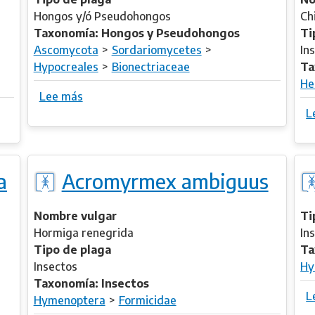
v
Hongos y/ó Pseudohongos
Ch
o
Taxonomía: Hongos y Pseudohongos
Ti
r
Ascomycota
Sordariomycetes
In
a
Hypocreales
Bionectriaceae
Ta
x
He
Lee más
s
t
o
L
e
b
m
r
p
e
e
a
Acromyrmex ambiguus
A
r
c
a
r
Nombre vulgar
Ti
n
e
Hormiga renegrida
In
s
m
Tipo de plaga
Ta
o
Insectos
Hy
n
Taxonomía: Insectos
L
i
Hymenoptera
Formicidae