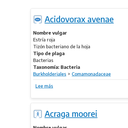
A
a
c
e
Acidovorax avenae
h
r
y
Nombre vulgar
s
Estría roja
o
Tizón bacteriano de la hoja
n
Tipo de plaga
u
Bacterias
n
Taxonomía: Bacteria
d
Burkholderiales
Comamonadaceae
u
Lee más
s
l
o
a
b
t
r
u
Acraga moorei
e
m
A
c
Nombre vulgar