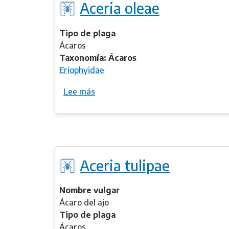
Aceria oleae
c
a
Tipo de plaga
n
Ácaros
t
Taxonomía: Ácaros
h
Eriophyidae
o
s
Lee más
s
c
o
e
b
l
r
i
e
d
A
e
Aceria tulipae
c
s
e
o
r
Nombre vulgar
b
i
Ácaro del ajo
t
a
Tipo de plaga
e
o
Ácaros