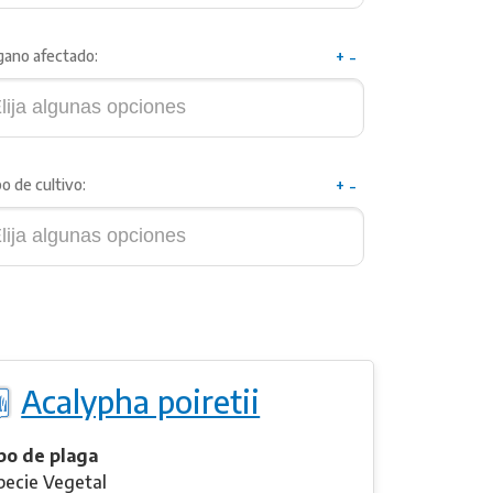
gano afectado:
+
-
o de cultivo:
+
-
Acalypha poiretii
po de plaga
pecie Vegetal