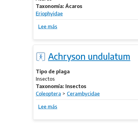
c
l
Taxonomía: Ácaros
t
e
Eriophyidae
u
a
s
Lee más
s
e
o
b
r
Achryson undulatum
e
A
c
Tipo de plaga
e
Insectos
r
Taxonomía: Insectos
i
Coleoptera
Cerambycidae
a
Lee más
s
t
o
u
b
l
r
i
e
p