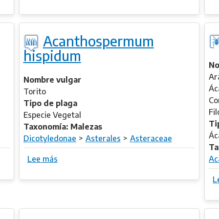
o
h
b
e
r
o
Acanthospermum
e
p
hispidum
A
h
c
No
r
a
Ar
a
Nombre vulgar
n
Ác
s
Torito
t
Co
t
Tipo de plaga
h
Fi
i
Especie Vegetal
o
Ti
Taxonomía: Malezas
c
Ác
Dicotyledonae
Asterales
Asteraceae
e
Ta
p
Lee más
s
Ac
h
o
L
a
b
l
r
a
e
l
A