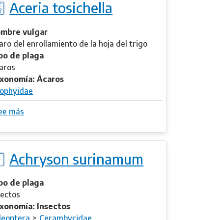
Aceria tosichella
e
p
A
i
c
mbre vulgar
d
a
aro del enrollamiento de la hoja del trigo
e
r
po de plaga
a
u
aros
s
xonomía: Ácaros
s
iophyidae
i
ee más
s
r
o
o
b
r
Achryson surinamum
e
A
c
po de plaga
e
sectos
r
xonomía: Insectos
i
leoptera
Cerambycidae