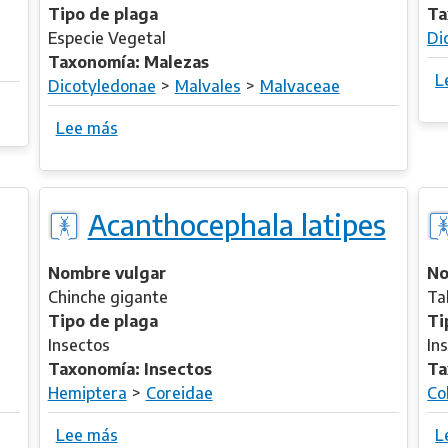
Tipo de plaga
Ta
Especie Vegetal
Di
Taxonomía: Malezas
L
Dicotyledonae
Malvales
Malvaceae
Lee más
s
o
b
r
Acanthocephala latipes
e
A
b
Nombre vulgar
No
u
Chinche gigante
Ta
t
Tipo de plaga
Ti
i
Insectos
In
l
Taxonomía: Insectos
Ta
o
Hemiptera
Coreidae
Co
n
Lee más
s
L
t