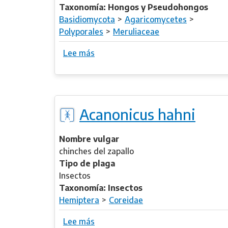
Taxonomía: Hongos y Pseudohongos
Basidiomycota
Agaricomycetes
Polyporales
Meruliaceae
Lee más
s
o
b
r
e
Acanonicus hahni
A
b
o
Nombre vulgar
r
chinches del zapallo
t
Tipo de plaga
i
Insectos
p
Taxonomía: Insectos
o
Hemiptera
Coreidae
r
Lee más
s
u