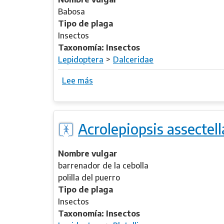
i
Babosa
d
Tipo de plaga
o
Insectos
v
Taxonomía: Insectos
o
Lepidoptera
Dalceridae
r
Lee más
s
a
o
x
b
a
r
v
Acrolepiopsis assectell
e
e
A
n
c
Nombre vulgar
a
r
barrenador de la cebolla
e
a
polilla del puerro
g
Tipo de plaga
a
Insectos
m
Taxonomía: Insectos