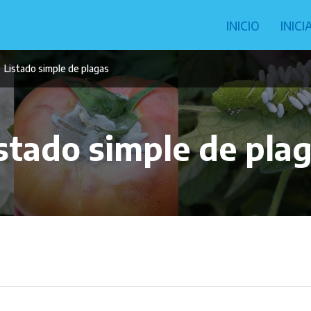
Navegació
INICIO
INIC
principal
Listado simple de plagas
stado simple de pla