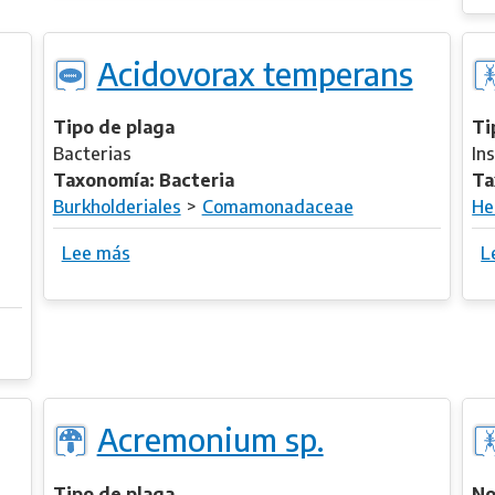
r
a
e
t
Acidovorax temperans
A
u
c
m
h
Tipo de plaga
Ti
y
Bacterias
In
r
Taxonomía: Bacteria
Ta
a
Burkholderiales
Comamonadaceae
He
s
Lee más
s
L
i
o
m
b
i
r
l
e
a
A
l
c
i
Acremonium sp.
i
s
d
o
Tipo de plaga
No