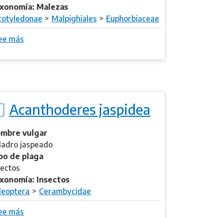
xonomía: Malezas
cotyledonae
Malpighiales
Euphorbiaceae
ee más
s
o
b
r
e
A
Acanthoderes jaspidea
c
a
l
mbre vulgar
y
ladro jaspeado
p
po de plaga
h
sectos
a
xonomía: Insectos
p
leoptera
Cerambycidae
o
ee más
s
i