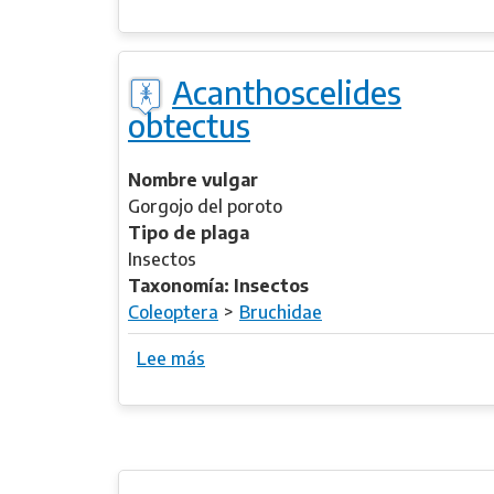
o
s
b
b
r
i
Acanthoscelides
e
e
obtectus
A
n
c
n
a
i
Nombre vulgar
n
s
Gorgojo del poroto
o
Tipo de plaga
n
Insectos
i
Taxonomía: Insectos
c
Coleoptera
Bruchidae
u
s
Lee más
s
h
o
a
b
h
r
n
e
i
A