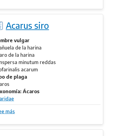
o
r
b
e
r
t
Acarus siro
e
i
A
i
c
mbre vulgar
a
añuela de la harina
n
aro de la harina
t
nspersa minutum reddas
h
lofarinalis acarum
o
po de plaga
d
aros
e
xonomía: Ácaros
r
aridae
e
ee más
s
s
o
j
b
a
r
s