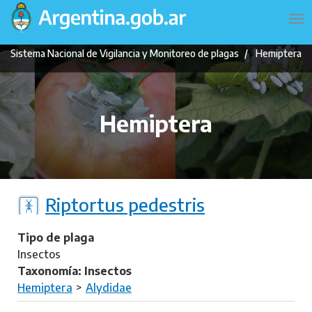
Pasar
Navegación
To
al
principal
na
contenido
Sistema Nacional de Vigilancia y Monitoreo de plagas
Hemiptera
principal
Hemiptera
Riptortus pedestris
Tipo de plaga
Insectos
Taxonomía: Insectos
Hemiptera
Alydidae