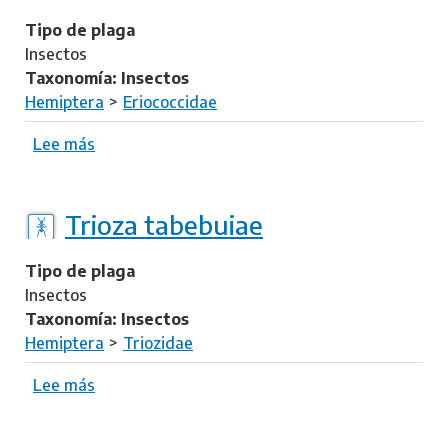
s
l
D
Tipo de plaga
a
e
Insectos
v
l
Taxonomía: Insectos
a
o
Hemiptera
Eriococcidae
t
t
u
t
Lee más
s
s
o
o
c
b
o
r
Trioza tabebuiae
c
e
c
A
Tipo de plaga
u
s
Insectos
s
i
Taxonomía: Insectos
a
a
Hemiptera
Triozidae
b
c
e
o
Lee más
s
r
r
o
i
n
b