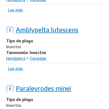
t
y
r
g
Lee más
s
i
u
o
s
s
b
s
r
Amblypelta lutescens
p
e
i
A
Tipo de plaga
n
m
Insectos
o
b
Taxonomía: Insectos
l
l
Hemiptera
Coreidae
a
y
e
p
Lee más
s
e
o
l
b
t
r
Paraleyrodes minei
a
e
n
A
Tipo de plaga
i
m
Insectos