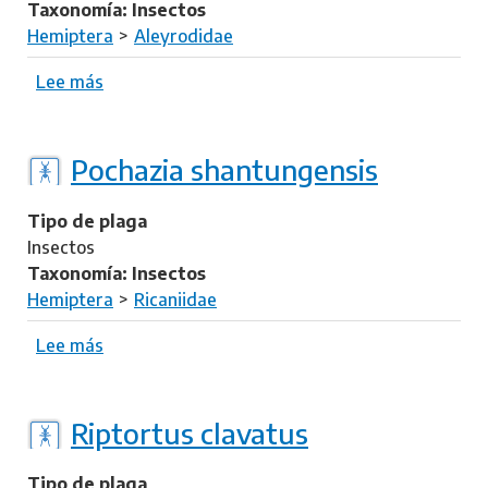
t
b
Taxonomía: Insectos
i
l
Hemiptera
Aleyrodidae
d
y
a
p
Lee más
s
e
o
l
b
t
r
Pochazia shantungensis
a
e
l
P
Tipo de plaga
u
a
Insectos
t
r
Taxonomía: Insectos
e
a
Hemiptera
Ricaniidae
s
l
c
e
Lee más
s
e
y
o
n
r
b
s
o
r
Riptortus clavatus
d
e
e
P
Tipo de plaga