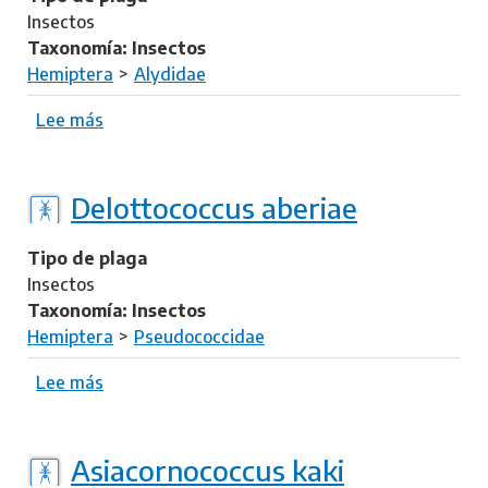
s
o
Insectos
m
c
Taxonomía: Insectos
i
h
Hemiptera
Alydidae
n
a
e
z
Lee más
s
i
i
o
a
b
s
r
Delottococcus aberiae
h
e
a
R
Tipo de plaga
n
i
Insectos
t
p
Taxonomía: Insectos
u
t
Hemiptera
Pseudococcidae
n
o
g
r
Lee más
s
e
t
o
n
u
b
s
s
r
Asiacornococcus kaki
i
c
e