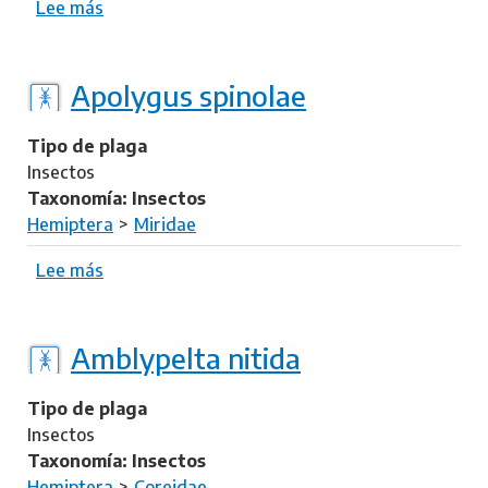
Lee más
s
o
b
r
Apolygus spinolae
e
R
Tipo de plaga
i
Insectos
p
Taxonomía: Insectos
t
Hemiptera
Miridae
o
r
Lee más
s
t
o
u
b
s
r
Amblypelta nitida
p
e
e
A
Tipo de plaga
d
p
Insectos
e
o
Taxonomía: Insectos
s
l
Hemiptera
Coreidae