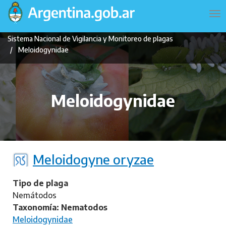
Pasar
Navegación
To
al
principal
na
contenido
Sistema Nacional de Vigilancia y Monitoreo de plagas
principal
Meloidogynidae
Meloidogynidae
Meloidogyne oryzae
Tipo de plaga
Nemátodos
Taxonomía: Nematodos
Meloidogynidae