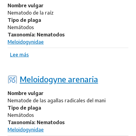
i
e
M
Nombre vulgar
i
h
e
Nematodo de la raíz
i
l
Tipo de plaga
s
o
Nemátodos
p
i
Taxonomía: Nematodos
a
d
Meloidogynidae
n
o
i
g
Lee más
s
c
y
o
a
n
b
e
r
Meloidogyne arenaria
f
e
a
M
Nombre vulgar
l
e
Nematode de las agallas radicales del mani
l
l
Tipo de plaga
a
o
Nemátodos
x
i
Taxonomía: Nematodos
d
Meloidogynidae
o