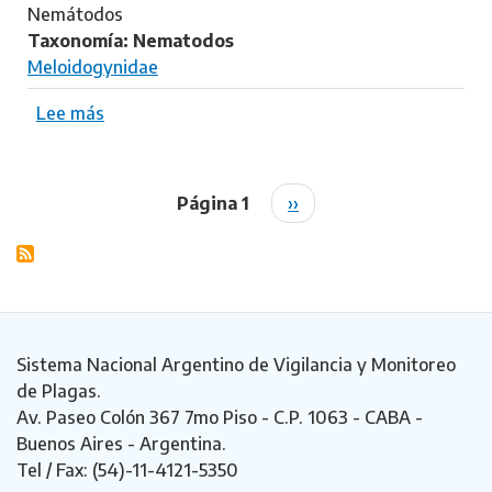
e
o
Nemátodos
n
i
Taxonomía: Nematodos
a
d
Meloidogynidae
r
o
i
g
Lee más
s
a
y
o
n
b
e
r
Página 1
S
››
Paginación
a
e
i
r
M
g
e
e
u
n
l
i
a
o
e
r
i
n
Sistema Nacional Argentino de Vigilancia y Monitoreo
i
d
t
de Plagas.
a
o
e
Av. Paseo Colón 367 7mo Piso - C.P. 1063 - CABA -
R
g
p
Buenos Aires - Argentina.
a
y
á
Tel / Fax: (54)-11-4121-5350
z
n