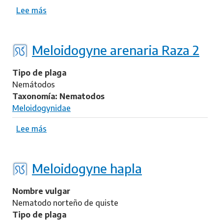
g
Lee más
s
y
o
n
b
e
r
Meloidogyne arenaria Raza 2
n
e
a
M
Tipo de plaga
a
e
Nemátodos
s
l
Taxonomía: Nematodos
i
o
Meloidogynidae
i
d
Lee más
s
o
o
g
b
y
r
Meloidogyne hapla
n
e
e
M
Nombre vulgar
a
e
Nematodo norteño de quiste
r
l
Tipo de plaga