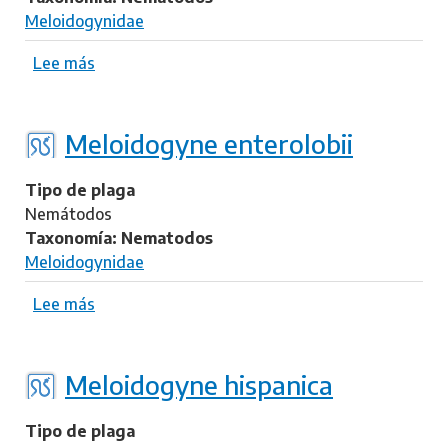
y
o
Meloidogynidae
z
i
a
d
Lee más
s
e
o
o
g
b
y
r
Meloidogyne enterolobii
n
e
e
M
Tipo de plaga
e
e
Nemátodos
x
l
Taxonomía: Nematodos
i
o
Meloidogynidae
g
i
u
d
Lee más
s
a
o
o
g
b
y
r
Meloidogyne hispanica
n
e
e
M
Tipo de plaga
e