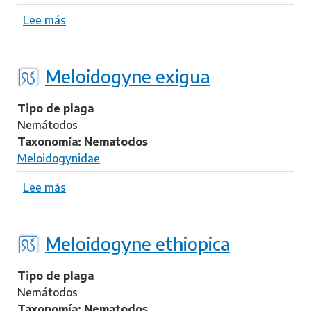
Lee más
s
o
b
r
Meloidogyne exigua
e
M
Tipo de plaga
e
Nemátodos
l
Taxonomía: Nematodos
o
Meloidogynidae
i
d
Lee más
s
o
o
g
b
y
r
Meloidogyne ethiopica
n
e
e
M
Tipo de plaga
o
e
Nemátodos
r
l
Taxonomía: Nematodos