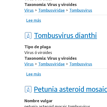
Taxonomía: Virus y viroides
Virus
Tombusviridae
Tombusvirus
Lee más
s
o
b
Tombusvirus dianthi
r
e
Tipo de plaga
T
Virus ó viroides
o
Taxonomía: Virus y viroides
m
Virus
Tombusviridae
Tombusvirus
a
t
Lee más
s
o
o
b
b
Petunia asteroid mosaic
u
r
s
e
h
Nombre vulgar
T
y
petunia asteroid mosaic tombusvirus