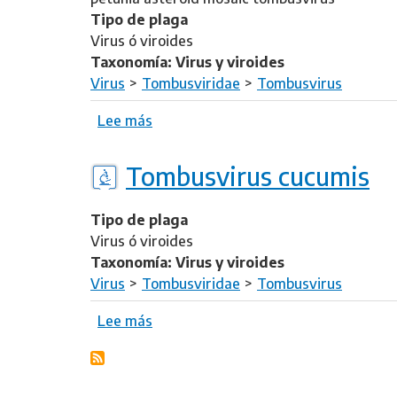
o
s
Tipo de plaga
m
t
Virus ó viroides
b
u
Taxonomía: Virus y viroides
u
n
Virus
Tombusviridae
Tombusvirus
s
t
v
Lee más
s
v
i
o
i
r
b
r
Tombusvirus cucumis
u
r
u
s
e
s
d
Tipo de plaga
P
i
Virus ó viroides
e
a
Taxonomía: Virus y viroides
t
n
Virus
Tombusviridae
Tombusvirus
u
t
n
Lee más
s
h
i
o
i
a
b
a
r
s