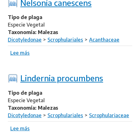
r
Nelsonia canescens
i
e
a
R
Tipo de plaga
a
h
Especie Vegetal
u
a
Taxonomía: Malezas
r
m
Dicotyledonae
Scrophulariales
Acanthaceae
e
p
a
h
Lee más
s
i
o
c
b
a
r
Lindernia procumbens
r
e
p
N
Tipo de plaga
a
e
Especie Vegetal
f
l
Taxonomía: Malezas
i
s
Dicotyledonae
Scrophulariales
Scrophulariaceae
s
o
t
n
Lee más
s
u
i
o