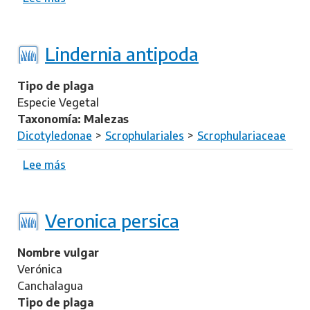
e
n
o
n
i
b
s
a
r
Lindernia antipoda
c
e
r
L
Tipo de plaga
u
i
Especie Vegetal
s
n
Taxonomía: Malezas
t
d
Dicotyledonae
Scrophulariales
Scrophulariaceae
a
e
c
r
Lee más
s
e
n
o
a
i
b
a
r
Veronica persica
c
e
i
L
Nombre vulgar
l
i
Verónica
i
n
Canchalagua
a
d
Tipo de plaga