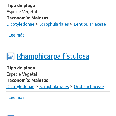
u
A
Tipo de plaga
m
l
Especie Vegetal
a
e
Taxonomía: Malezas
n
c
Dicotyledonae
Scrophulariales
Lentibulariaceae
a
t
r
Lee más
s
a
o
v
b
o
r
Rhamphicarpa fistulosa
g
e
e
U
Tipo de plaga
l
t
Especie Vegetal
i
r
Taxonomía: Malezas
i
i
Dicotyledonae
Scrophulariales
Orobanchaceae
c
u
Lee más
s
l
o
a
b
r