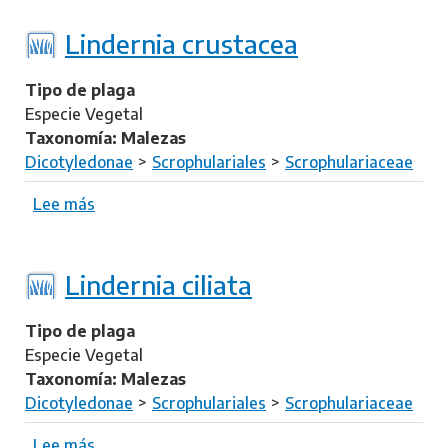
l
a
b
o
c
r
Lindernia crustacea
s
a
e
a
n
L
Tipo de plaga
e
i
Especie Vegetal
s
n
Taxonomía: Malezas
c
d
Dicotyledonae
Scrophulariales
Scrophulariaceae
e
e
n
r
Lee más
s
s
n
o
i
b
a
r
Lindernia ciliata
p
e
r
L
Tipo de plaga
o
i
Especie Vegetal
c
n
Taxonomía: Malezas
u
d
Dicotyledonae
Scrophulariales
Scrophulariaceae
m
e
b
r
Lee más
s