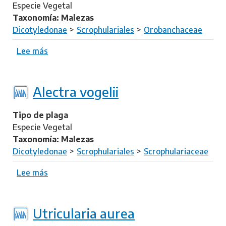
Especie Vegetal
Taxonomía: Malezas
Dicotyledonae
Scrophulariales
Orobanchaceae
Lee más
s
o
b
r
Alectra vogelii
e
O
Tipo de plaga
r
Especie Vegetal
o
Taxonomía: Malezas
b
Dicotyledonae
Scrophulariales
Scrophulariaceae
a
n
Lee más
s
c
o
h
b
e
r
Utricularia aurea
c
e