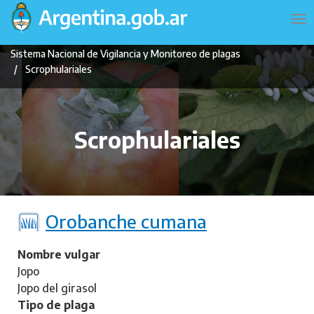
Pasar
Navegación
To
al
principal
na
contenido
Sistema Nacional de Vigilancia y Monitoreo de plagas
principal
Scrophulariales
Scrophulariales
Orobanche cumana
Nombre vulgar
Jopo
Jopo del girasol
Tipo de plaga