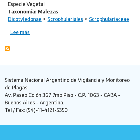
t
e
Especie Vegetal
a
r
Taxonomía: Malezas
n
Dicotyledonae
Scrophulariales
Scrophulariaceae
i
a
Lee más
s
a
o
n
b
t
r
i
e
p
V
o
e
Sistema Nacional Argentino de Vigilancia y Monitoreo
d
r
de Plagas.
a
o
Av. Paseo Colón 367 7mo Piso - C.P. 1063 - CABA -
n
Buenos Aires - Argentina.
i
Tel / Fax: (54)-11-4121-5350
c
a
p
e