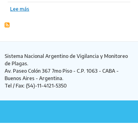
Lee más
s
o
b
r
e
U
t
Sistema Nacional Argentino de Vigilancia y Monitoreo
r
de Plagas.
i
Av. Paseo Colón 367 7mo Piso - C.P. 1063 - CABA -
c
Buenos Aires - Argentina.
u
Tel / Fax: (54)-11-4121-5350
l
a
r
i
a
a
u