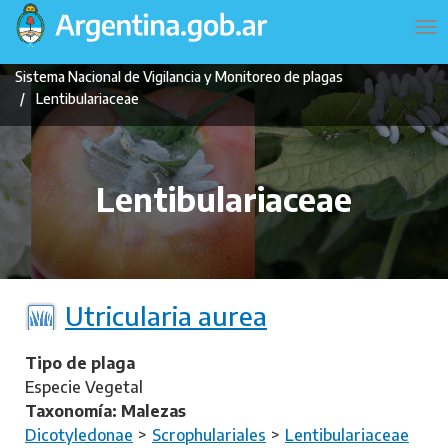
Pasar
Navegación
To
al
principal
na
contenido
Sistema Nacional de Vigilancia y Monitoreo de plagas
principal
Lentibulariaceae
Lentibulariaceae
Utricularia aurea
Tipo de plaga
Especie Vegetal
Taxonomía: Malezas
Dicotyledonae
Scrophulariales
Lentibulariaceae