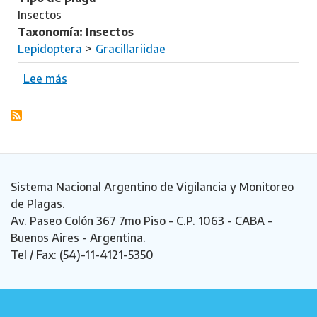
r
o
Insectos
a
p
Taxonomía: Insectos
m
o
Lepidoptera
Gracillariidae
e
m
r
o
Lee más
s
e
r
o
l
p
b
l
h
r
a
a
e
s
P
i
h
Sistema Nacional Argentino de Vigilancia y Monitoreo
n
y
de Plagas.
e
l
Av. Paseo Colón 367 7mo Piso - C.P. 1063 - CABA -
n
l
Buenos Aires - Argentina.
s
o
Tel / Fax: (54)-11-4121-5350
i
c
s
n
i
s