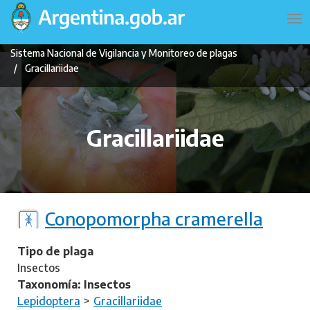
Pasar
Navegación
To
al
principal
na
contenido
Sistema Nacional de Vigilancia y Monitoreo de plagas
principal
Gracillariidae
Gracillariidae
Conopomorpha cramerella
Tipo de plaga
Insectos
Taxonomía: Insectos
Lepidoptera
Gracillariidae