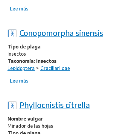
Lee más
s
o
b
r
Conopomorpha sinensis
e
C
Tipo de plaga
o
Insectos
n
Taxonomía: Insectos
o
Lepidoptera
Gracillariidae
p
o
Lee más
s
m
o
o
b
r
r
Phyllocnistis citrella
p
e
h
C
Nombre vulgar
a
o
Minador de las hojas
c
n
Tipo de plaga