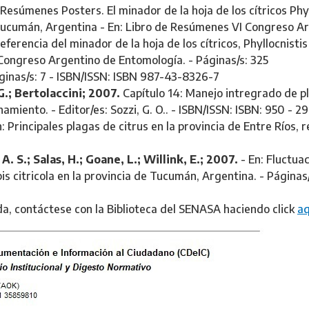
Resúmenes Posters. El minador de la hoja de los cítricos Phyll
 Tucumán, Argentina - En: Libro de Resúmenes VI Congreso Ar
rencia del minador de la hoja de los cítricos, Phyllocnistis 
Congreso Argentino de Entomología. - Páginas/s: 325
Páginas/s: 7 - ISBN/ISSN: ISBN 987-43-8326-7
G.; Bertolaccini; 2007.
Capítulo 14: Manejo intregrado de pla
amiento. - Editor/es: Sozzi, G. O.. - ISBN/ISSN: ISBN: 950 - 29
: Principales plagas de citrus en la provincia de Entre Ríos, 
A. S.; Salas, H.; Goane, L.; Willink, E.; 2007.
- En: Fluctuac
pis citricola en la provincia de Tucumán, Argentina. - Págin
da, contáctese con la Biblioteca del SENASA haciendo click
aq