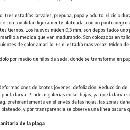
o, tres estadíos larvales, prepupa, pupa y adulto. El ciclo dur
 con tonalidad ligeramente plateada, con un punto negro en 
tes tiernos. Los huevos miden 0,3 mm, son depositados uno p
amarillo a medida que van madurando. Son colocados en tallos
iguientes de color amarillo. Es el estadío más voraz. Miden d
ándolo por medio de hilos de seda, donde se transforma en p
deformaciones de brotes jóvenes, defoliación. Reducción del 
or la larva. Produce galerías en las hojas, ya que la larva s
ag, preferentemente en el envés de las hojas, las zonas daña
lo plateado, y por transparencia se observa una línea oscura 
anitaria de la plaga