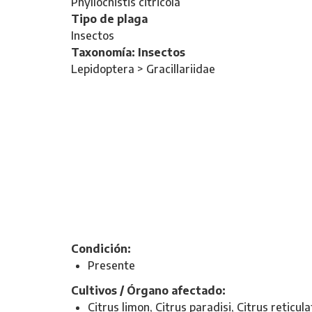
Phyllocnistis citricola
Tipo de plaga
Insectos
Taxonomía: Insectos
Lepidoptera > Gracillariidae
Condición:
Presente
Cultivos / Órgano afectado:
Citrus limon, Citrus paradisi, Citrus reticula