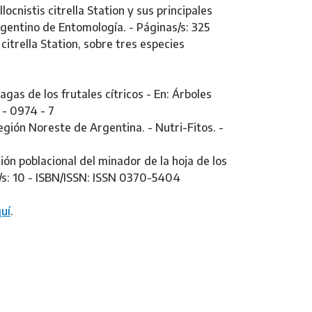
ocnistis citrella Station y sus principales
gentino de Entomología. - Páginas/s: 325
citrella Station, sobre tres especies
gas de los frutales cítricos - En: Árboles
 - 0974 - 7
región Noreste de Argentina. - Nutri-Fitos. -
ión poblacional del minador de la hoja de los
as/s: 10 - ISBN/ISSN: ISSN 0370-5404
uí
.