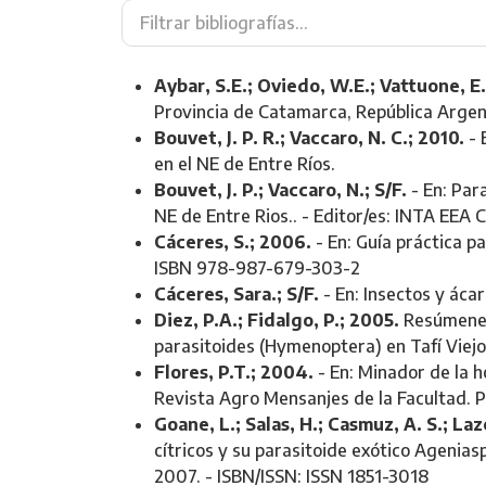
Aybar, S.E.; Oviedo, W.E.; Vattuone, E
Provincia de Catamarca, República Argent
Bouvet, J. P. R.; Vaccaro, N. C.; 2010.
- 
en el NE de Entre Ríos.
Bouvet, J. P.; Vaccaro, N.; S/F.
- En: Para
NE de Entre Rios.. - Editor/es: INTA 
Cáceres, S.; 2006.
- En: Guía práctica pa
ISBN 978-987-679-303-2
Cáceres, Sara.; S/F.
- En: Insectos y ácar
Diez, P.A.; Fidalgo, P.; 2005.
Resúmenes:
parasitoides (Hymenoptera) en Tafí Viej
Flores, P.T.; 2004.
- En: Minador de la ho
Revista Agro Mensanjes de la Facultad. P
Goane, L.; Salas, H.; Casmuz, A. S.; Lazc
cítricos y su parasitoide exótico Ageniasp
2007. - ISBN/ISSN: ISSN 1851-3018