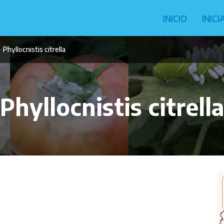
Navegació
INICIO
INIC
principal
Phyllocnistis citrella
Phyllocnistis citrell