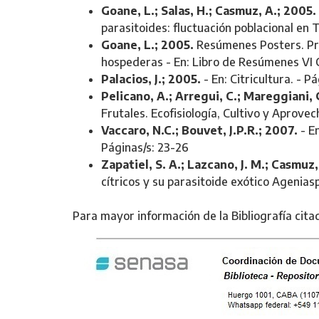
Goane, L.; Salas, H.; Casmuz, A.; 2005.
parasitoides: fluctuación poblacional en
Goane, L.; 2005.
Resúmenes Posters. Prefe
hospederas - En: Libro de Resúmenes VI 
Palacios, J.; 2005.
- En: Citricultura. - 
Pelicano, A.; Arregui, C.; Mareggiani, 
Frutales. Ecofisiología, Cultivo y Aprovech
Vaccaro, N.C.; Bouvet, J.P.R.; 2007.
- En
Páginas/s: 23-26
Zapatiel, S. A.; Lazcano, J. M.; Casmuz, 
cítricos y su parasitoide exótico Agenias
Para mayor información de la Bibliografía cita