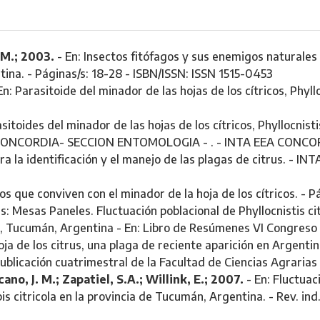
.M.; 2003.
- En: Insectos fitófagos y sus enemigos naturales e
ina. - Páginas/s: 18-28 - ISBN/ISSN: ISSN 1515-0453
En: Parasitoide del minador de las hojas de los cítricos, Phyllo
sitoides del minador de las hojas de los cítricos, Phyllocnistis
EEA CONCORDIA- SECCION ENTOMOLOGIA - . - INTA EEA CONCO
ra la identificación y el manejo de las plagas de citrus. - INT
os que conviven con el minador de la hoja de los cítricos. - Pá
 Mesas Paneles. Fluctuación poblacional de Phyllocnistis citre
o, Tucumán, Argentina - En: Libro de Resúmenes VI Congreso 
ja de los citrus, una plaga de reciente aparición en Argentina
ublicación cuatrimestral de la Facultad de Ciencias Agraria
ano, J. M.; Zapatiel, S.A.; Willink, E.; 2007.
- En: Fluctuac
is citricola en la provincia de Tucumán, Argentina. - Rev. ind.