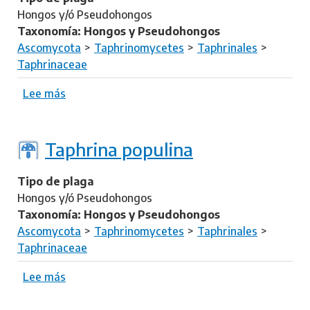
n
a
Hongos y/ó Pseudohongos
e
p
Taxonomía: Hongos y Pseudohongos
r
h
Ascomycota
Taphrinomycetes
Taphrinales
i
r
Taphrinaceae
i
n
Lee más
s
a
o
c
b
e
r
Taphrina populina
r
e
a
T
Tipo de plaga
s
a
Hongos y/ó Pseudohongos
i
p
Taxonomía: Hongos y Pseudohongos
h
Ascomycota
Taphrinomycetes
Taphrinales
r
Taphrinaceae
i
n
Lee más
s
a
o
p