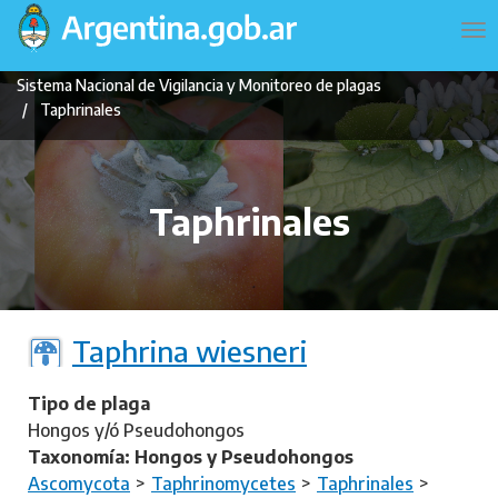
Pasar
Navegación
To
al
principal
na
contenido
Sistema Nacional de Vigilancia y Monitoreo de plagas
principal
Taphrinales
Taphrinales
Taphrina wiesneri
Tipo de plaga
Hongos y/ó Pseudohongos
Taxonomía: Hongos y Pseudohongos
Ascomycota
Taphrinomycetes
Taphrinales