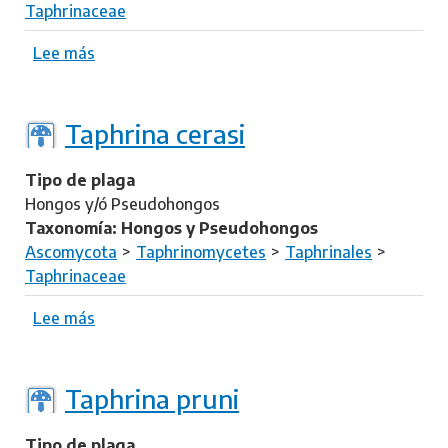
Taphrinaceae
Lee más
s
o
b
r
Taphrina cerasi
e
T
Tipo de plaga
a
Hongos y/ó Pseudohongos
p
Taxonomía: Hongos y Pseudohongos
h
Ascomycota
Taphrinomycetes
Taphrinales
r
Taphrinaceae
i
n
Lee más
s
a
o
w
b
i
r
Taphrina pruni
e
e
s
T
Tipo de plaga