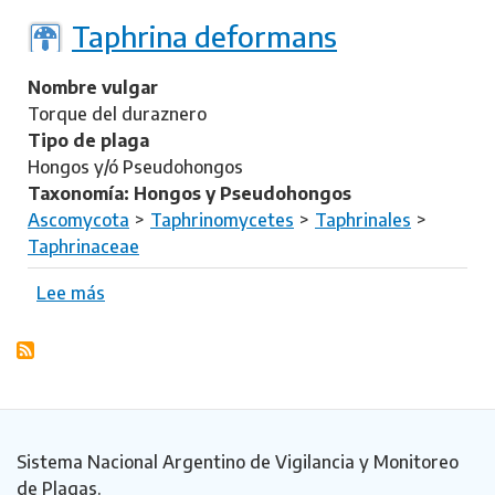
b
r
r
Taphrina deformans
u
e
n
T
Nombre vulgar
i
a
Torque del duraznero
p
Tipo de plaga
h
Hongos y/ó Pseudohongos
r
Taxonomía: Hongos y Pseudohongos
i
Ascomycota
Taphrinomycetes
Taphrinales
n
Taphrinaceae
a
p
Lee más
s
o
o
p
b
u
r
l
e
i
T
n
a
Sistema Nacional Argentino de Vigilancia y Monitoreo
a
p
de Plagas.