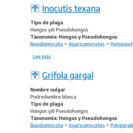
o
b
Inocutis texana
r
r
i
e
a
Tipo de plaga
L
d
Hongos y/ó Pseudohongos
a
i
Taxonomía: Hongos y Pseudohongos
e
c
Basidiomycota
Agaricomycetes
Hymenoch
t
t
i
Lee más
s
y
p
o
o
o
b
p
Grifola gargal
r
r
o
u
e
r
s
Nombre vulgar
I
a
p
Podredumbre blanca
n
o
Tipo de plaga
o
r
Hongos y/ó Pseudohongos
c
t
Taxonomía: Hongos y Pseudohongos
u
e
Basidiomycota
Agaricomycetes
Polyporal
t
n