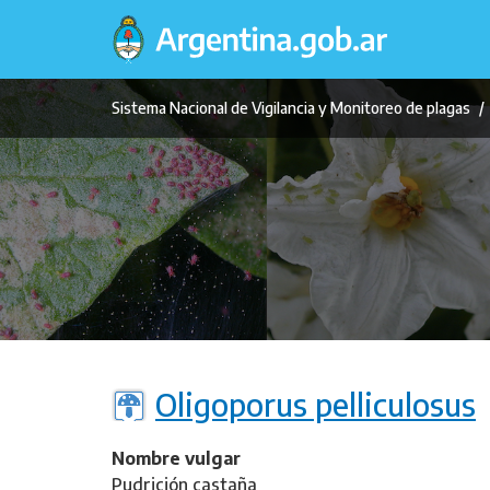
Pasar
al
contenido
principal
Sistema Nacional de Vigilancia y Monitoreo de plagas
Oligoporus pelliculosus
Nombre vulgar
Pudrición castaña