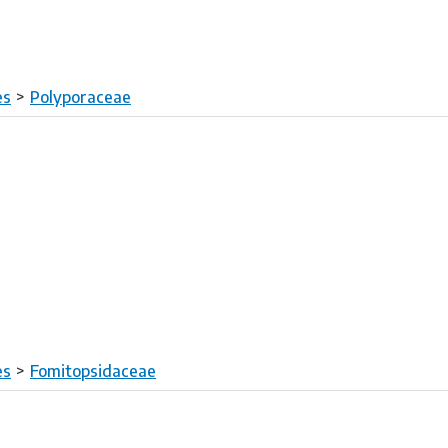
es
Polyporaceae
es
Fomitopsidaceae