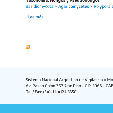
Taxonomía: Hongos y Pseudohongos
n
Basidiomycota
Agaricomycetes
Polyporal
o
d
Lee más
s
e
o
r
b
m
r
Paginación
a
e
r
G
e
a
s
n
i
o
n
d
a
e
Sistema Nacional Argentino de Vigilancia y Mo
c
r
Av. Paseo Colón 367 7mo Piso - C.P. 1063 - CA
e
m
Tel / Fax: (54)-11-4121-5350
u
a
m
a
u