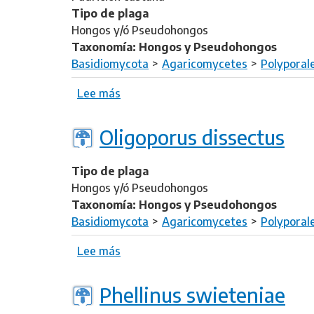
Tipo de plaga
Hongos y/ó Pseudohongos
Taxonomía: Hongos y Pseudohongos
Basidiomycota
Agaricomycetes
Polyporal
Lee más
s
o
b
Oligoporus dissectus
r
e
Tipo de plaga
O
Hongos y/ó Pseudohongos
l
Taxonomía: Hongos y Pseudohongos
i
Basidiomycota
Agaricomycetes
Polyporal
g
o
Lee más
s
p
o
o
b
Phellinus swieteniae
r
r
u