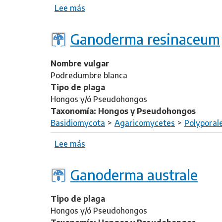
i
Lee más
s
t
s
o
o
t
b
s
Ganoderma resinaceum
e
r
u
x
e
s
a
Nombre vulgar
G
n
Podredumbre blanca
r
a
Tipo de plaga
i
Hongos y/ó Pseudohongos
f
Taxonomía: Hongos y Pseudohongos
o
Basidiomycota
Agaricomycetes
Polyporal
l
a
Lee más
s
g
o
a
b
Ganoderma australe
r
r
g
e
a
Tipo de plaga
G
l
Hongos y/ó Pseudohongos
a