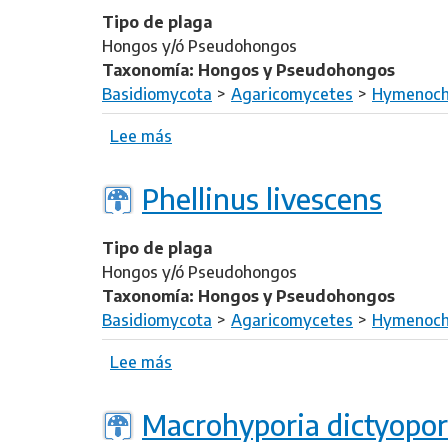
e
s
Tipo de plaga
O
p
Hongos y/ó Pseudohongos
l
e
Taxonomía: Hongos y Pseudohongos
i
l
Basidiomycota
Agaricomycetes
Hymenoch
g
l
o
Lee más
s
i
p
o
c
o
b
u
Phellinus livescens
r
r
l
u
e
o
s
Tipo de plaga
P
s
d
Hongos y/ó Pseudohongos
h
u
i
Taxonomía: Hongos y Pseudohongos
e
s
s
Basidiomycota
Agaricomycetes
Hymenoch
l
s
l
Lee más
s
e
i
o
c
n
b
t
Macrohyporia dictyopo
u
r
u
s