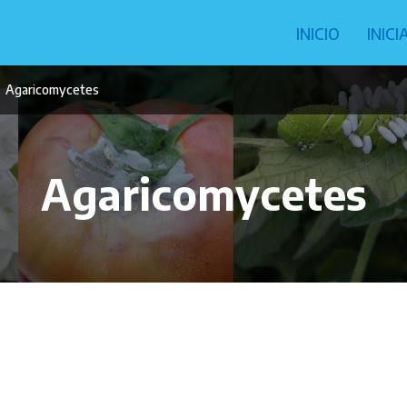
Navegació
INICIO
INIC
principal
Agaricomycetes
Agaricomycetes