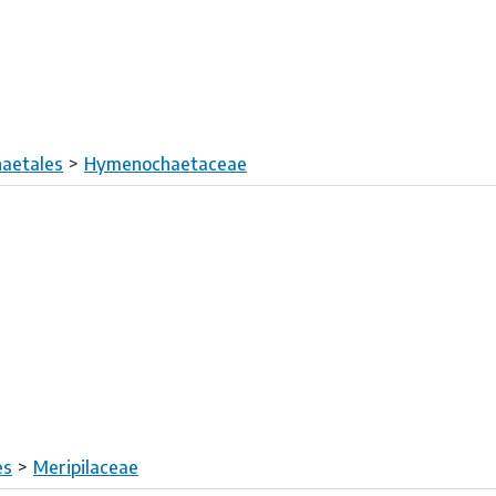
aetales
Hymenochaetaceae
es
Meripilaceae