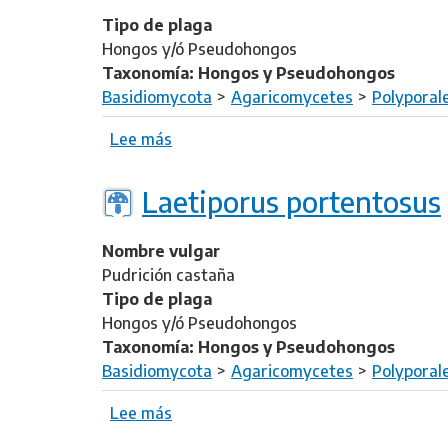
e
s
s
Tipo de plaga
P
w
Hongos y/ó Pseudohongos
h
i
Taxonomía: Hongos y Pseudohongos
e
e
Basidiomycota
Agaricomycetes
Polyporal
l
t
l
Lee más
s
e
i
o
n
n
b
i
Laetiporus portentosus
u
r
a
s
e
e
l
Nombre vulgar
M
i
Pudrición castaña
a
v
Tipo de plaga
c
e
Hongos y/ó Pseudohongos
r
s
Taxonomía: Hongos y Pseudohongos
o
c
Basidiomycota
Agaricomycetes
Polyporal
h
e
y
Lee más
s
n
p
o
s