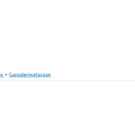
es
Ganodermataceae