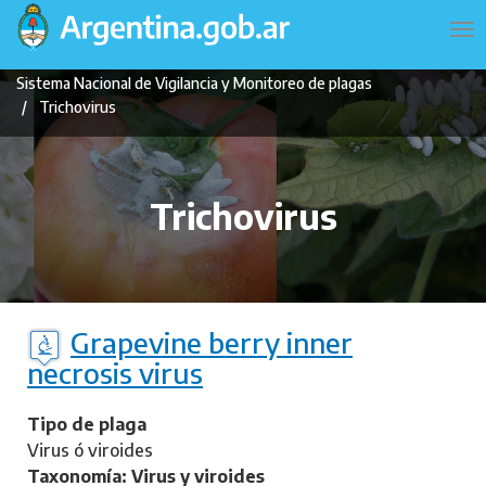
Pasar
Navegación
To
al
principal
na
contenido
Sistema Nacional de Vigilancia y Monitoreo de plagas
principal
Trichovirus
Trichovirus
Grapevine berry inner
necrosis virus
Tipo de plaga
Virus ó viroides
Taxonomía: Virus y viroides