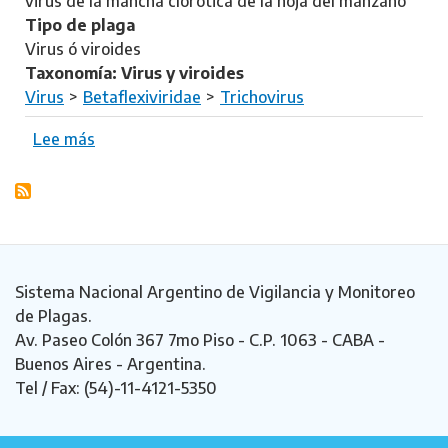
virus de la mancha clorótica de la hoja del manzano
r
a
Tipo de plaga
y
p
Virus ó viroides
i
e
Taxonomía: Virus y viroides
n
v
Virus
Betaflexiviridae
Trichovirus
n
i
e
n
Lee más
s
r
e
o
n
P
b
e
i
r
c
n
e
r
o
T
o
t
r
Sistema Nacional Argentino de Vigilancia y Monitoreo
s
g
i
de Plagas.
i
r
c
Av. Paseo Colón 367 7mo Piso - C.P. 1063 - CABA -
s
i
h
Buenos Aires - Argentina.
v
s
o
Tel / Fax: (54)-11-4121-5350
i
v
v
r
i
i