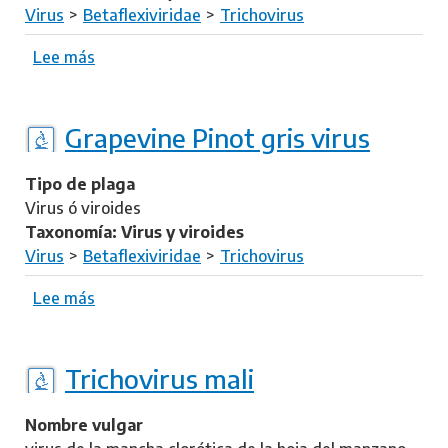
Virus
Betaflexiviridae
Trichovirus
Lee más
s
o
b
r
Grapevine Pinot gris virus
e
G
Tipo de plaga
r
Virus ó viroides
a
Taxonomía: Virus y viroides
p
Virus
Betaflexiviridae
Trichovirus
e
v
Lee más
s
i
o
n
b
e
r
Trichovirus mali
b
e
e
G
Nombre vulgar
r
r