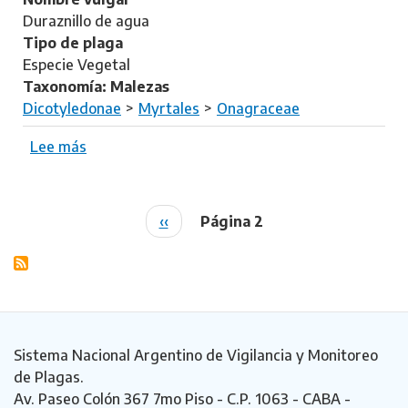
d
u
Duraznillo de agua
e
d
Tipo de plaga
n
w
Especie Vegetal
s
i
Taxonomía: Malezas
g
Dicotyledonae
Myrtales
Onagraceae
i
a
Lee más
s
p
o
e
b
p
r
P
‹‹
Página 2
Paginación
l
e
á
o
L
g
i
u
i
d
d
n
e
w
a
s
i
a
Sistema Nacional Argentino de Vigilancia y Monitoreo
g
n
de Plagas.
i
t
Av. Paseo Colón 367 7mo Piso - C.P. 1063 - CABA -