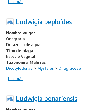
Lee más
s
o
b
r
Ludwigia peploides
e
L
Nombre vulgar
u
Onagraria
d
Duraznillo de agua
w
Tipo de plaga
i
Especie Vegetal
g
Taxonomía: Malezas
i
Dicotyledonae
Myrtales
Onagraceae
a
a
Lee más
s
d
o
s
b
c
r
Ludwigia bonariensis
e
e
n
L
Nombre vulgar