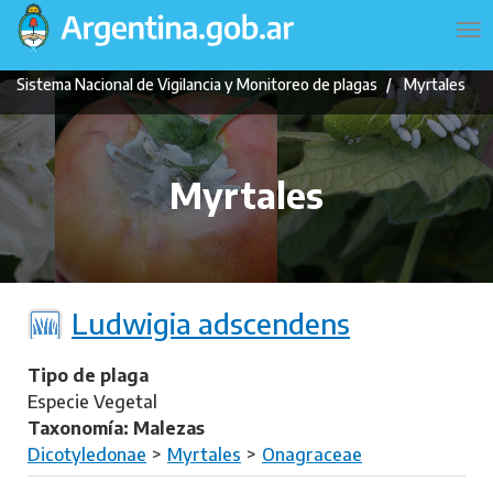
Pasar
Navegación
To
al
principal
na
contenido
Sistema Nacional de Vigilancia y Monitoreo de plagas
Myrtales
principal
Myrtales
Ludwigia adscendens
Tipo de plaga
Especie Vegetal
Taxonomía: Malezas
Dicotyledonae
Myrtales
Onagraceae