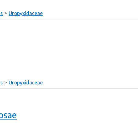
es
Uropyxidaceae
es
Uropyxidaceae
nosae