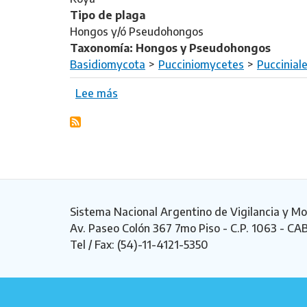
r
e
Tipo de plaga
a
r
Hongos y/ó Pseudohongos
n
o
Taxonomía: Hongos y Pseudohongos
z
r
Basidiomycota
Pucciniomycetes
Puccinial
s
n
c
Lee más
s
a
h
o
t
e
b
u
l
r
m
i
e
a
T
d
r
i
a
Sistema Nacional Argentino de Vigilancia y Mo
s
n
Av. Paseo Colón 367 7mo Piso - C.P. 1063 - CA
c
z
Tel / Fax: (54)-11-4121-5350
o
s
l
c
o
h
r
e