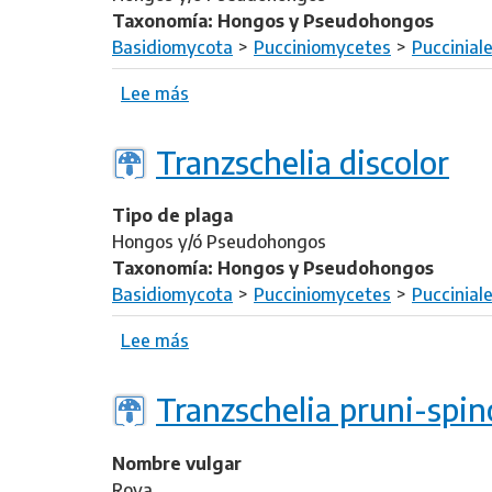
Taxonomía: Hongos y Pseudohongos
Basidiomycota
Pucciniomycetes
Puccinial
Lee más
s
o
b
Tranzschelia discolor
r
e
Tipo de plaga
P
Hongos y/ó Pseudohongos
r
Taxonomía: Hongos y Pseudohongos
o
Basidiomycota
Pucciniomycetes
Puccinial
s
p
Lee más
s
o
o
d
b
Tranzschelia pruni-spi
i
r
u
e
m
Nombre vulgar
T
p
Roya