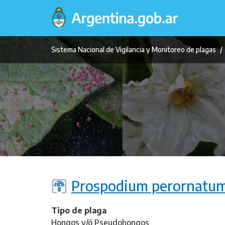
Pasar
al
contenido
principal
Sistema Nacional de Vigilancia y Monitoreo de plagas
Prospodium perornatu
Tipo de plaga
Hongos y/ó Pseudohongos