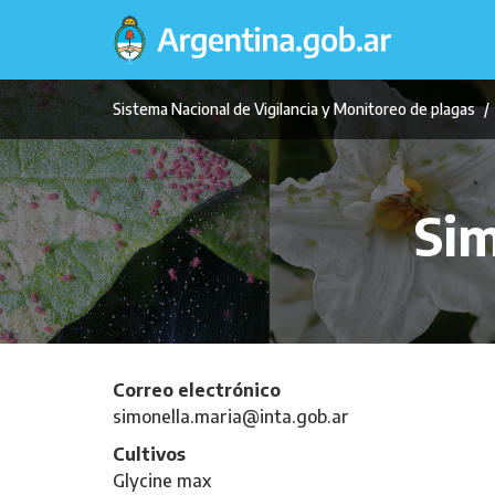
Pasar
al
contenido
principal
Sistema Nacional de Vigilancia y Monitoreo de plagas
Sim
Correo electrónico
simonella.maria@inta.gob.ar
Cultivos
Glycine max