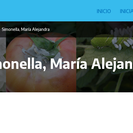
Navegació
INICIO
INIC
principal
Simonella, María Alejandra
onella, María Aleja