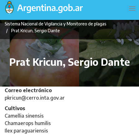
Pasar
Navegación
To
al
principal
na
contenido
Sistema Nacional de Vigilancia y Monitoreo de plagas
principal
Prat Kricun, Sergio Dante
Prat Kricun, Sergio Dante
Correo electrónico
pkricun@cerro.inta.gov.ar
Cultivos
Camellia sinensis
Chamaerops humilis
Ilex paraguariensis