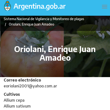
Pasar
Navegación
To
al
principal
na
contenido
Sistema Nacional de Vigilancia y Monitoreo de plagas
principal
Oriolani, Enrique Juan Amadeo
Oriolani, Enrique Juan
Amadeo
Correo electrónico
eoriolani2001@yahoo.com.ar
Cultivos
Allium cepa
Allium sativum