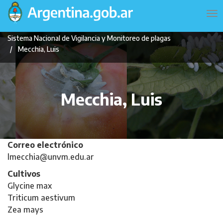
Pasar
Navegación
To
al
principal
na
contenido
Sistema Nacional de Vigilancia y Monitoreo de plagas
principal
Mecchia, Luis
Mecchia, Luis
Correo electrónico
lmecchia@unvm.edu.ar
Cultivos
Glycine max
Triticum aestivum
Zea mays