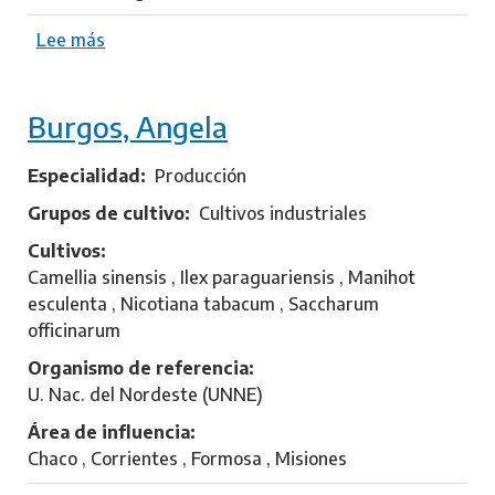
F
Lee más
s
r
o
a
b
n
Burgos, Angela
r
c
e
o
H
Especialidad
Producción
S
e
e
Grupos de cultivo
Cultivos industriales
r
b
Cultivos
r
a
Camellia sinensis , Ilex paraguariensis , Manihot
e
s
esculenta , Nicotiana tabacum , Saccharum
r
t
officinarum
o
i
N
á
Organismo de referencia
a
n
U. Nac. del Nordeste (UNNE)
s
Área de influencia
i
Chaco , Corrientes , Formosa , Misiones
f
,