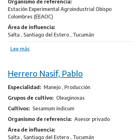
Organismo de referencia
r
Estación Experimental Agroindustrial Obispo
o
Colombres (EEAOC)
,
W
Área de influencia
a
Salta , Santiago del Estero , Tucumán
l
t
Lee más
s
e
o
r
b
H
Herrero Nasif, Pablo
r
u
e
g
S
Especialidad
Manejo , Producción
o
c
Grupos de cultivo
Oleaginosas
a
Cultivos
Sesamum indicum
l
o
Organismo de referencia
Asesor privado
r
Área de influencia
a
Salta , Santiago del Estero , Tucumán
,