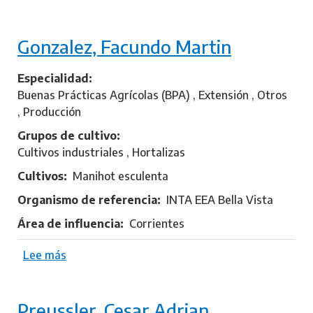
o
b
Gonzalez, Facundo Martin
r
e
M
Especialidad
e
Buenas Prácticas Agrícolas (BPA) , Extensión , Otros
d
, Producción
i
Grupos de cultivo
n
Cultivos industriales , Hortalizas
a
Cultivos
Manihot esculenta
,
R
Organismo de referencia
INTA EEA Bella Vista
i
Área de influencia
Corrientes
c
a
Lee más
s
r
o
d
b
o
Preussler, Cesar Adrian
r