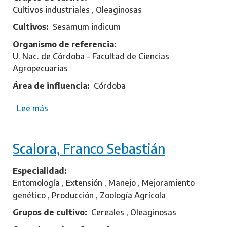
Cultivos industriales , Oleaginosas
Cultivos
Sesamum indicum
Organismo de referencia
U. Nac. de Córdoba - Facultad de Ciencias
Agropecuarias
Área de influencia
Córdoba
Lee más
s
o
b
Scalora, Franco Sebastián
r
e
L
Especialidad
o
Entomología , Extensión , Manejo , Mejoramiento
n
genético , Producción , Zoología Agrícola
d
Grupos de cultivo
Cereales , Oleaginosas
e