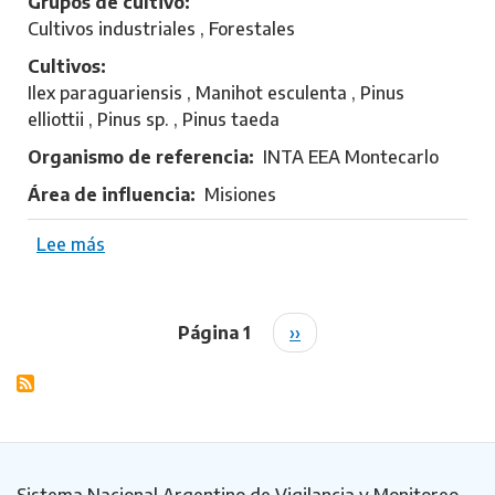
Grupos de cultivo
h
Cultivos industriales , Forestales
a
Cultivos
r
Ilex paraguariensis , Manihot esculenta , Pinus
z
elliottii , Pinus sp. , Pinus taeda
,
N
Organismo de referencia
INTA EEA Montecarlo
e
Área de influencia
Misiones
s
t
Lee más
s
o
o
r
b
O
r
s
Página 1
S
››
Paginación
e
c
i
C
a
g
o
r
u
r
i
r
e
e
n