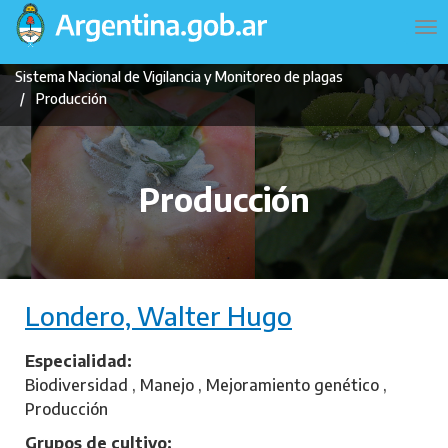
Pasar
Navegación
To
al
principal
na
contenido
Sistema Nacional de Vigilancia y Monitoreo de plagas
principal
Producción
Producción
Londero, Walter Hugo
Especialidad
Biodiversidad , Manejo , Mejoramiento genético ,
Producción
Grupos de cultivo