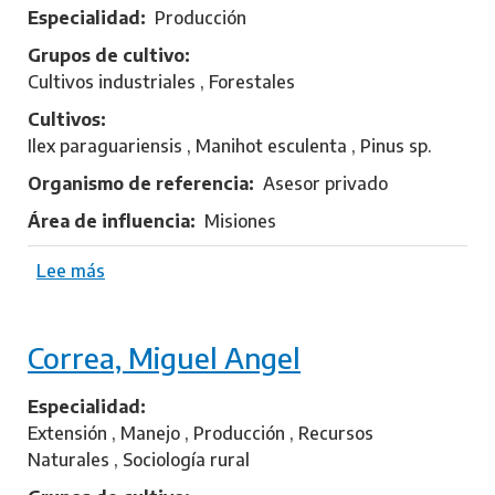
F
Especialidad
Producción
l
Grupos de cultivo
o
Cultivos industriales , Forestales
r
Cultivos
e
Ilex paraguariensis , Manihot esculenta , Pinus sp.
n
t
Organismo de referencia
Asesor privado
i
Área de influencia
Misiones
n
,
Lee más
s
J
o
o
b
r
Correa, Miguel Angel
r
g
e
e
B
Especialidad
e
Extensión , Manejo , Producción , Recursos
i
Naturales , Sociología rural
l