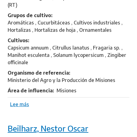
u
(RT)
r
s
t
Grupos de cultivo
s
i
Aromáticas , Cucurbitáceas , Cultivos industriales ,
l
n
Hortalizas , Hortalizas de hoja , Ornamentales
e
Cultivos
r
Capsicum annuum , Citrullus lanatus , Fragaria sp. ,
,
Manihot esculenta , Solanum lycopersicum , Zingiber
C
officinale
e
s
Organismo de referencia
a
Ministerio del Agro y la Producción de Misiones
r
Área de influencia
Misiones
A
d
Lee más
s
r
o
i
b
a
Beilharz, Nestor Oscar
r
n
e