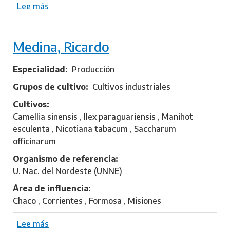
Lee más
s
P
o
a
b
b
Medina, Ricardo
r
l
e
o
B
Especialidad
Producción
u
Grupos de cultivo
Cultivos industriales
r
Cultivos
g
Camellia sinensis , Ilex paraguariensis , Manihot
o
esculenta , Nicotiana tabacum , Saccharum
s
officinarum
,
A
Organismo de referencia
n
U. Nac. del Nordeste (UNNE)
g
Área de influencia
e
Chaco , Corrientes , Formosa , Misiones
l
a
Lee más
s