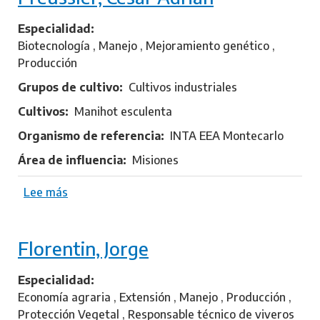
e
G
Especialidad
o
Biotecnología , Manejo , Mejoramiento genético ,
n
Producción
z
Grupos de cultivo
Cultivos industriales
a
Cultivos
Manihot esculenta
l
e
Organismo de referencia
INTA EEA Montecarlo
z
Área de influencia
Misiones
,
F
Lee más
s
a
o
c
b
u
Florentin, Jorge
r
n
e
d
P
Especialidad
o
r
Economía agraria , Extensión , Manejo , Producción ,
M
e
Protección Vegetal , Responsable técnico de viveros
a