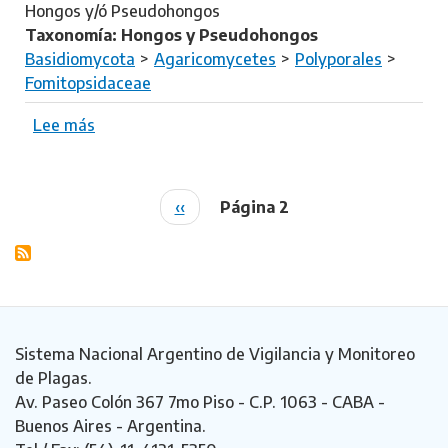
Hongos y/ó Pseudohongos
Taxonomía: Hongos y Pseudohongos
Basidiomycota
Agaricomycetes
Polyporales
Fomitopsidaceae
Lee más
s
o
b
r
P
‹‹
Página 2
Paginación
e
á
L
g
a
i
e
n
t
a
i
a
Sistema Nacional Argentino de Vigilancia y Monitoreo
p
n
de Plagas.
o
t
Av. Paseo Colón 367 7mo Piso - C.P. 1063 - CABA -
r
e
Buenos Aires - Argentina.
u
r