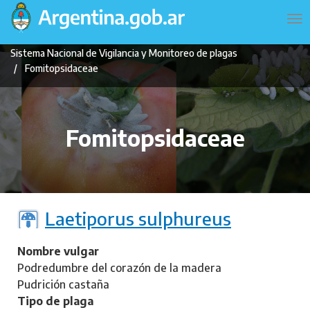
Pasar
Navegación
To
al
principal
na
contenido
Sistema Nacional de Vigilancia y Monitoreo de plagas
principal
Fomitopsidaceae
Fomitopsidaceae
Laetiporus sulphureus
Nombre vulgar
Podredumbre del corazón de la madera
Pudrición castaña
Tipo de plaga