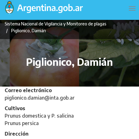
Pasar
Navegación
To
al
principal
na
contenido
Sistema Nacional de Vigilancia y Monitoreo de plagas
principal
Piglionico, Damián
Piglionico, Damián
Correo electrónico
piglionico.damian@inta.gob.ar
Cultivos
Prunus domestica y P. salicina
Prunus persica
Dirección