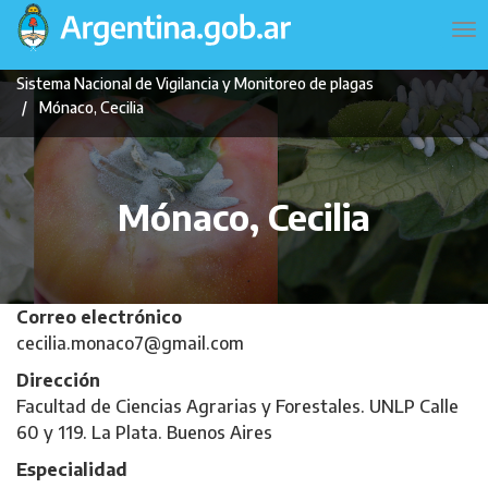
Pasar
Navegación
To
al
principal
na
contenido
Sistema Nacional de Vigilancia y Monitoreo de plagas
principal
Mónaco, Cecilia
Mónaco, Cecilia
Correo electrónico
cecilia.monaco7@gmail.com
Dirección
Facultad de Ciencias Agrarias y Forestales. UNLP Calle
60 y 119. La Plata. Buenos Aires
Especialidad