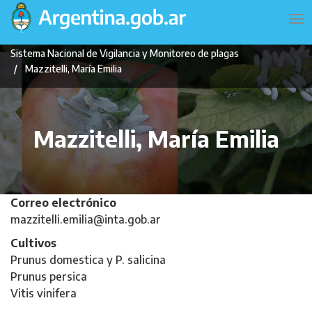
Pasar
Navegación
To
al
principal
na
contenido
Sistema Nacional de Vigilancia y Monitoreo de plagas
principal
Mazzitelli, María Emilia
Mazzitelli, María Emilia
Correo electrónico
mazzitelli.emilia@inta.gob.ar
Cultivos
Prunus domestica y P. salicina
Prunus persica
Vitis vinifera