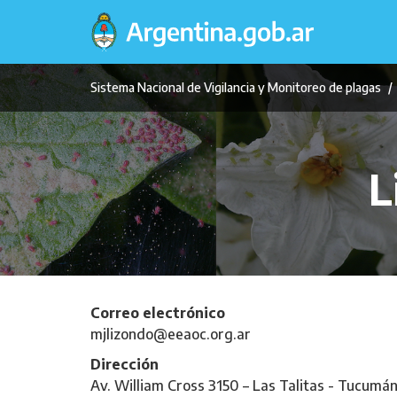
Pasar
al
contenido
principal
Sistema Nacional de Vigilancia y Monitoreo de plagas
L
Correo electrónico
mjlizondo@eeaoc.org.ar
Dirección
Av. William Cross 3150 – Las Talitas - Tucumá