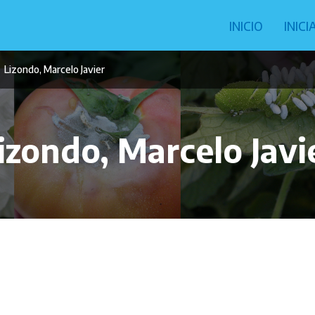
Navegació
INICIO
INIC
principal
Lizondo, Marcelo Javier
izondo, Marcelo Javi
n