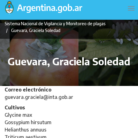
Pasar
Navegación
To
al
principal
na
contenido
Sistema Nacional de Vigilancia y Monitoreo de plagas
principal
Guevara, Graciela Soledad
Guevara, Graciela Soledad
Correo electrónico
guevara.graciela@inta.gob.ar
Cultivos
Glycine max
Gossypium hirsutum
Helianthus annuus
Triticum aestivum