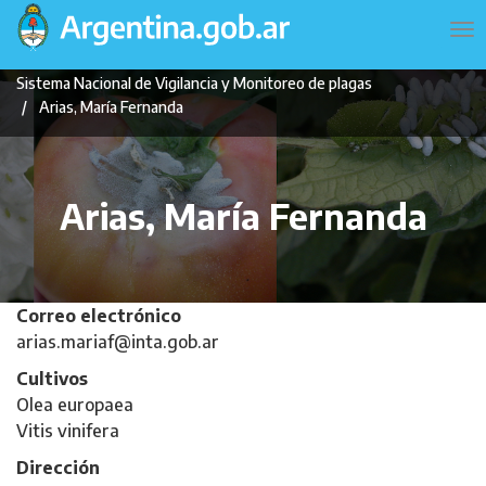
Pasar
Navegación
To
al
principal
na
contenido
Sistema Nacional de Vigilancia y Monitoreo de plagas
principal
Arias, María Fernanda
Arias, María Fernanda
Correo electrónico
arias.mariaf@inta.gob.ar
Cultivos
Olea europaea
Vitis vinifera
Dirección