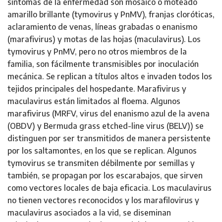
síntomas de la enfermedad son mosaico o moteado
amarillo brillante (tymovirus y PnMV), franjas cloróticas,
aclaramiento de venas, líneas grabadas o enanismo
(marafivirus) y motas de las hojas (maculavirus). Los
tymovirus y PnMV, pero no otros miembros de la
familia, son fácilmente transmisibles por inoculación
mecánica. Se replican a títulos altos e invaden todos los
tejidos principales del hospedante. Marafivirus y
maculavirus están limitados al floema. Algunos
marafivirus (MRFV, virus del enanismo azul de la avena
(OBDV) y Bermuda grass etched-line virus (BELV)) se
distinguen por ser transmitidos de manera persistente
por los saltamontes, en los que se replican. Algunos
tymovirus se transmiten débilmente por semillas y
también, se propagan por los escarabajos, que sirven
como vectores locales de baja eficacia. Los maculavirus
no tienen vectores reconocidos y los marafilovirus y
maculavirus asociados a la vid, se diseminan