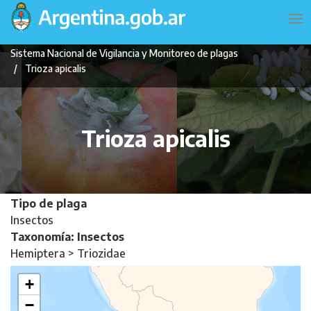
Pasar
Navegación
To
al
principal
na
contenido
Sistema Nacional de Vigilancia y Monitoreo de plagas
principal
Trioza apicalis
Trioza apicalis
Tipo de plaga
Insectos
Taxonomía: Insectos
Hemiptera > Triozidae
+
−