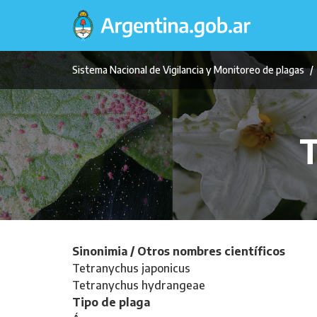
Pasar
al
contenido
principal
Sistema Nacional de Vigilancia y Monitoreo de plagas
T
Sinonimia / Otros nombres científicos
Tetranychus japonicus
Tetranychus hydrangeae
Tipo de plaga