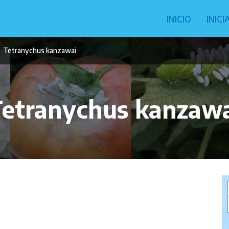
Navegació
INICIO
INIC
principal
Tetranychus kanzawai
etranychus kanzaw