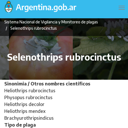
Pasar
Navegación
To
al
principal
na
contenido
Sistema Nacional de Vigilancia y Monitoreo de plagas
principal
Selenothrips rubrocinctus
Selenothrips rubrocinctus
Sinonimia / Otros nombres científicos
Heliothrips rubrocinctus
Physopus rubrocinctus
Heliothrips decolor
Heliothrips mendex
Brachyurothripsindicus
Tipo de plaga