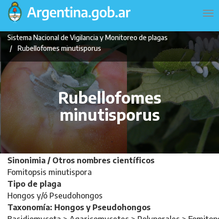
Pasar
Navegación
To
al
principal
na
contenido
Sistema Nacional de Vigilancia y Monitoreo de plagas
principal
Rubellofomes minutisporus
Rubellofomes
minutisporus
Sinonimia / Otros nombres científicos
Fomitopsis minutispora
Tipo de plaga
Hongos y/ó Pseudohongos
Taxonomía: Hongos y Pseudohongos