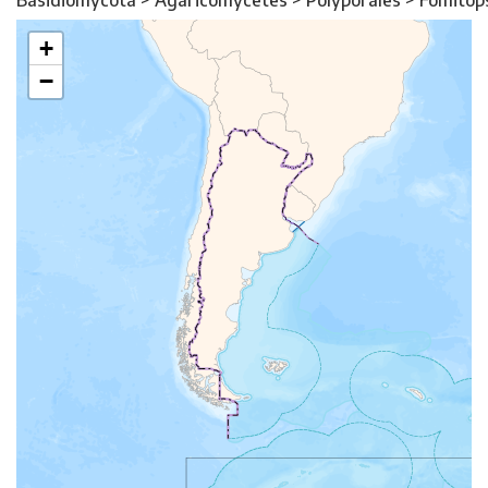
Basidiomycota > Agaricomycetes > Polyporales > Fomitop
+
−