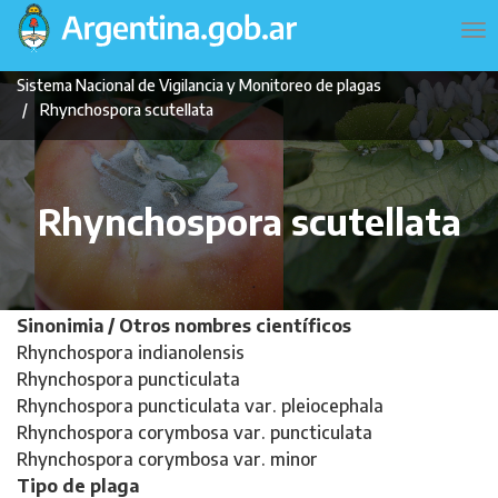
Pasar
Navegación
To
al
principal
na
contenido
Sistema Nacional de Vigilancia y Monitoreo de plagas
principal
Rhynchospora scutellata
Rhynchospora scutellata
Sinonimia / Otros nombres científicos
Rhynchospora indianolensis
Rhynchospora puncticulata
Rhynchospora puncticulata var. pleiocephala
Rhynchospora corymbosa var. puncticulata
Rhynchospora corymbosa var. minor
Tipo de plaga