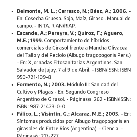
Belmonte, M. L.; Carrasco, N.; Báez, A.; 2006.
-
En: Cosecha Gruesa. Soja, Maíz, Girasol. Manual de
campo. - INTA. RIAN/RIAP.
Escande, A.; Pereyra, V.; Quiroz, F.; Aguero,
M.E.; 1999.
Comportamiento de híbridos
comerciales de Girasol frente a Mancha Olivacea
del Tallo y del Pecíolo (Albugo tragopogonis Pers.)
- En: X Jornadas Fitosanitarias Argentinas. San
Salvador de Jujuy. 7 al 9 de Abril. - ISBN/ISSN: ISBN
950-721-109-8
Formento, N.; 2003.
Módulo III: Sanidad del
Cultivo y Plagas - En: Segundo Congreso
Argentino de Girasol. - Páginas/s: 262 - ISBN/ISSN:
ISBN: 987-21423-0-0
Fálico, L.; Visintín, G.; Alcaraz, M.E.; 2005.
- En:
Síntomas producidos por Albugo tragopogonis en
girasoles de Entre Ríos (Argentina). - Ciencia. -
Páginas/s: 217-227