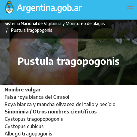
Pasar
Navegación
To
al
principal
na
contenido
Sistema Nacional de Vigilancia y Monitoreo de plagas
principal
Pustula tragopogonis
Pustula tragopogonis
Nombre vulgar
Falsa roya blanca del Girasol
Roya blanca y mancha olivacea del tallo y pecíolo
Sinonimia / Otros nombres científicos
Cystopus tragopopogonis
Cystopus cubicus
Albugo tragopogonis