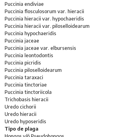
Puccinia endiviae
Puccinia flosculosorum var. hieracii
Puccinia hieracii var. hypochaeridis
Puccinia hieracii var. piloselloidearum
Puccinia hypochaeridis
Puccinia jaceae
Puccinia jaceae var. elbursensis
Puccinia leontodontis
Puccinia picridis
Puccinia piloselloidearum
Puccinia taraxaci
Puccinia tinctoriae
Puccinia tinctoriicola
Trichobasis hieracii
Uredo cichorii
Uredo hieracii
Uredo hyposeridis
Tipo de plaga
Hongos y/ó Pseudohongos