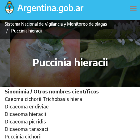
Pasar
Navegación
To
al
principal
na
contenido
Sistema Nacional de Vigilancia y Monitoreo de plagas
principal
Puccinia hieracii
Puccinia hieracii
Sinonimia / Otros nombres científicos
Caeoma cichorii Trichobasis hiera
Dicaeoma endiviae
Dicaeoma hieracii
Dicaeoma picridis
Dicaeoma taraxaci
Puccinia cichorii