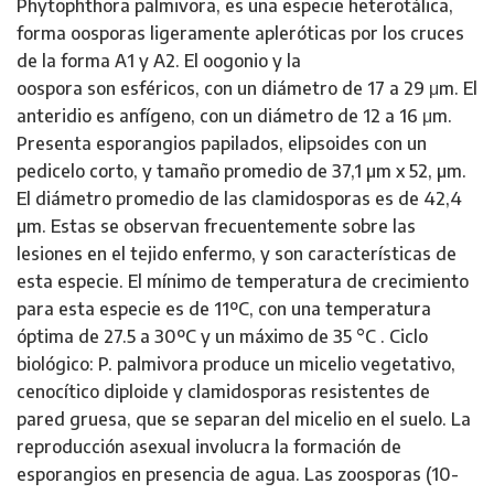
Phytophthora palmivora, es una especie heterotálica,
forma oosporas ligeramente apleróticas por los cruces
de la forma A1 y A2. El oogonio y la
oospora son esféricos, con un diámetro de 17 a 29 μm. El
anteridio es anfígeno, con un diámetro de 12 a 16 μm.
Presenta esporangios papilados, elipsoides con un
pedicelo corto, y tamaño promedio de 37,1 µm x 52, µm.
El diámetro promedio de las clamidosporas es de 42,4
µm. Estas se observan frecuentemente sobre las
lesiones en el tejido enfermo, y son características de
esta especie. El mínimo de temperatura de crecimiento
para esta especie es de 11ºC, con una temperatura
óptima de 27.5 a 30ºC y un máximo de 35 °C . Ciclo
biológico: P. palmivora produce un micelio vegetativo,
cenocítico diploide y clamidosporas resistentes de
pared gruesa, que se separan del micelio en el suelo. La
reproducción asexual involucra la formación de
esporangios en presencia de agua. Las zoosporas (10-