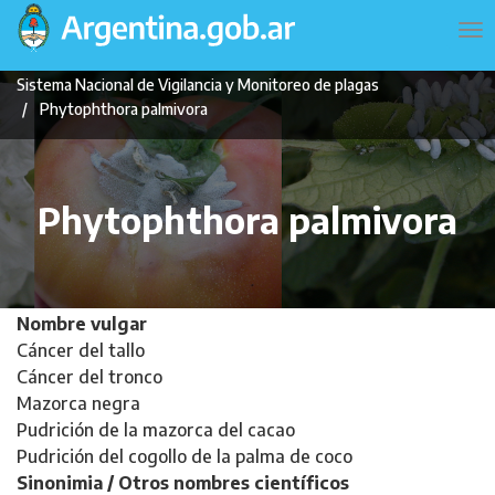
Pasar
Navegación
To
al
principal
na
contenido
Sistema Nacional de Vigilancia y Monitoreo de plagas
principal
Phytophthora palmivora
Phytophthora palmivora
Nombre vulgar
Cáncer del tallo
Cáncer del tronco
Mazorca negra
Pudrición de la mazorca del cacao
Pudrición del cogollo de la palma de coco
Sinonimia / Otros nombres científicos