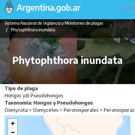
Pasar
Navegación
To
al
principal
na
contenido
Sistema Nacional de Vigilancia y Monitoreo de plagas
principal
Phytophthora inundata
Phytophthora inundata
Tipo de plaga
Hongos y/ó Pseudohongos
Taxonomía: Hongos y Pseudohongos
Oomycota > Oomycetes > Peronosporales > Peronospora
+
−