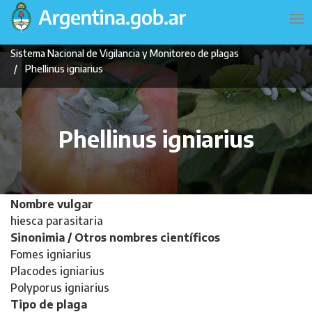
Pasar
Navegación
To
al
principal
na
contenido
Sistema Nacional de Vigilancia y Monitoreo de plagas
principal
Phellinus igniarius
Phellinus igniarius
Nombre vulgar
hiesca parasitaria
Sinonimia / Otros nombres científicos
Fomes igniarius
Placodes igniarius
Polyporus igniarius
Tipo de plaga