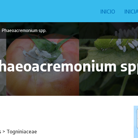
Navegació
INICIO
INIC
principal
Phaeoacremonium spp.
haeoacremonium sp
 > Togniniaceae