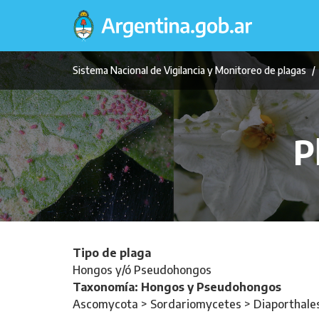
Pasar
al
contenido
principal
Sistema Nacional de Vigilancia y Monitoreo de plagas
P
Tipo de plaga
Hongos y/ó Pseudohongos
Taxonomía: Hongos y Pseudohongos
Ascomycota > Sordariomycetes > Diaporthales