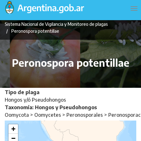
Pasar
Navegación
To
al
principal
na
contenido
Sistema Nacional de Vigilancia y Monitoreo de plagas
principal
Peronospora potentillae
Peronospora potentillae
Tipo de plaga
Hongos y/ó Pseudohongos
Taxonomía: Hongos y Pseudohongos
Oomycota > Oomycetes > Peronosporales > Peronospora
+
−