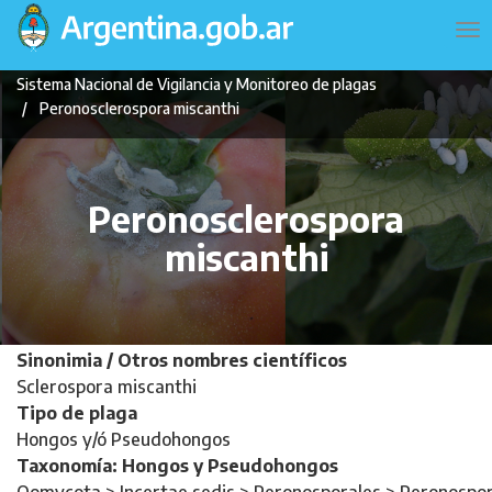
Pasar
Navegación
To
al
principal
na
contenido
Sistema Nacional de Vigilancia y Monitoreo de plagas
principal
Peronosclerospora miscanthi
Peronosclerospora
miscanthi
Sinonimia / Otros nombres científicos
Sclerospora miscanthi
Tipo de plaga
Hongos y/ó Pseudohongos
Taxonomía: Hongos y Pseudohongos