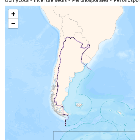
Oomycota > Incertae sedis > Peronosporales > Peronospo
+
−