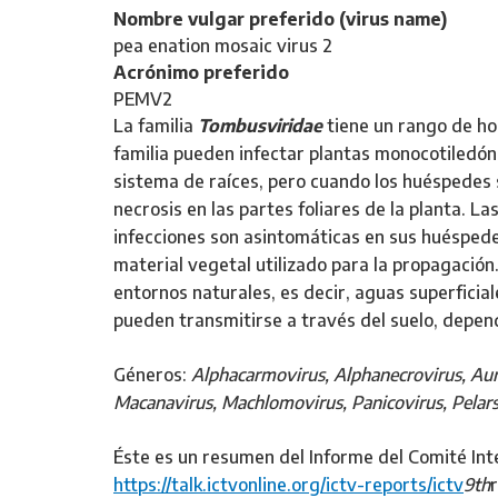
Nombre vulgar preferido (virus name)
pea enation mosaic virus 2
Acrónimo preferido
PEMV2
La familia
Tombusviridae
tiene un rango de ho
familia pueden infectar plantas monocotiledóne
sistema de raíces, pero cuando los huéspedes 
necrosis en las partes foliares de la planta. 
infecciones son asintomáticas en sus huéspede
material vegetal utilizado para la propagació
entornos naturales, es decir, aguas superficia
pueden transmitirse a través del suelo, depend
Géneros:
Alphacarmovirus, Alphanecrovirus, Aur
Macanavirus, Machlomovirus, Panicovirus, Pelar
Éste es un resumen del Informe del Comité Int
https://talk.ictvonline.org/ictv-reports/ictv
9th