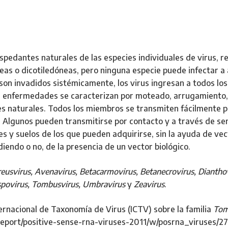
spedantes naturales de las especies individuales de virus, 
as o dicotiledóneas, pero ninguna especie puede infectar a 
son invadidos sistémicamente, los virus ingresan a todos l
Las enfermedades se caracterizan por moteado, arrugamiento, 
s naturales. Todos los miembros se transmiten fácilmente po
n. Algunos pueden transmitirse por contacto y a través de se
les y suelos de los que pueden adquirirse, sin la ayuda de ve
iendo o no, de la presencia de un vector biológico.
eusvirus, Avenavirus, Betacarmovirus, Betanecrovirus, Diantho
spovirus, Tombusvirus, Umbravirus
y
Zeavirus
.
ernacional de Taxonomía de Virus (ICTV) sobre la familia
Tom
report/positive-sense-rna-viruses-2011/w/posrna_viruses/2