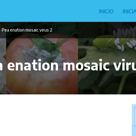
Navegació
INICIO
INIC
principal
Pea enation mosaic virus 2
 enation mosaic vir