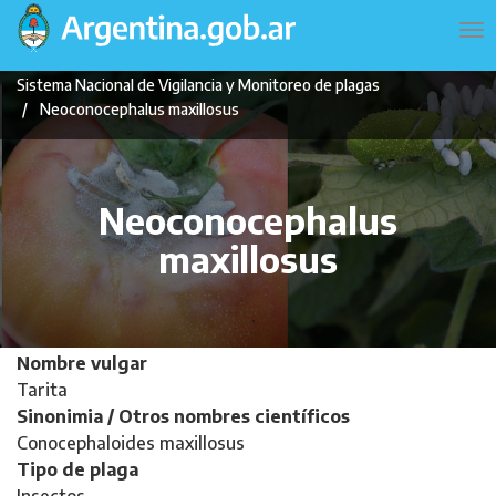
Pasar
Navegación
To
al
principal
na
contenido
Sistema Nacional de Vigilancia y Monitoreo de plagas
principal
Neoconocephalus maxillosus
Neoconocephalus
maxillosus
Nombre vulgar
Tarita
Sinonimia / Otros nombres científicos
Conocephaloides maxillosus
Tipo de plaga