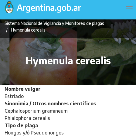
Pasar
Navegación
To
al
principal
na
contenido
Sistema Nacional de Vigilancia y Monitoreo de plagas
principal
Hymenula cerealis
Hymenula cerealis
Nombre vulgar
Estriado
Sinonimia / Otros nombres científicos
Cephalosporium gramineum
Phialophora cerealis
Tipo de plaga
Hongos y/ó Pseudohongos