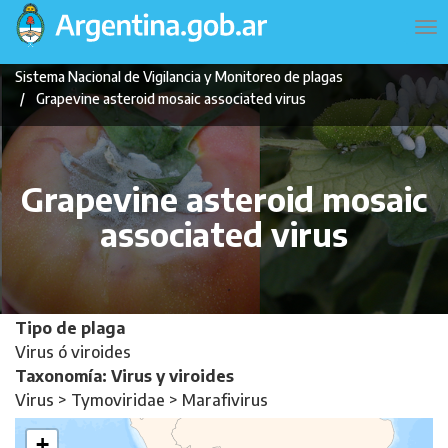
Pasar
Navegación
To
al
principal
na
contenido
Sistema Nacional de Vigilancia y Monitoreo de plagas
principal
Grapevine asteroid mosaic associated virus
Grapevine asteroid mosaic
associated virus
Tipo de plaga
Virus ó viroides
Taxonomía: Virus y viroides
Virus > Tymoviridae > Marafivirus
+