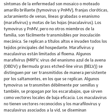
síntomas de la enfermedad son mosaico o moteado
amarillo brillante (tymovirus y PnMV), franjas cloróticas,
aclaramiento de venas, líneas grabadas o enanismo
(marafivirus) y motas de las hojas (maculavirus). Los
tymovirus y PnMV, pero no otros miembros de la
familia, son fácilmente transmisibles por inoculación
mecánica. Se replican a títulos altos e invaden todos los
tejidos principales del hospedante. Marafivirus y
maculavirus están limitados al floema. Algunos
marafivirus (MRFV, virus del enanismo azul de la avena
(OBDV) y Bermuda grass etched-line virus (BELV)) se
distinguen por ser transmitidos de manera persistente
por los saltamontes, en los que se replican. Algunos
tymovirus se transmiten débilmente por semillas y
también, se propagan por los escarabajos, que sirven
como vectores locales de baja eficacia. Los maculavirus
no tienen vectores reconocidos y los marafilovirus y
maculavirus asociados a la vid, se diseminan