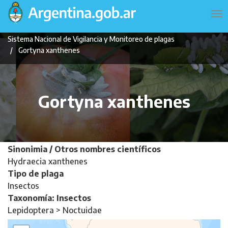
Pasar
Navegación
To
al
principal
na
contenido
Sistema Nacional de Vigilancia y Monitoreo de plagas
principal
Gortyna xanthenes
Gortyna xanthenes
Sinonimia / Otros nombres científicos
Hydraecia xanthenes
Tipo de plaga
Insectos
Taxonomía: Insectos
Lepidoptera > Noctuidae