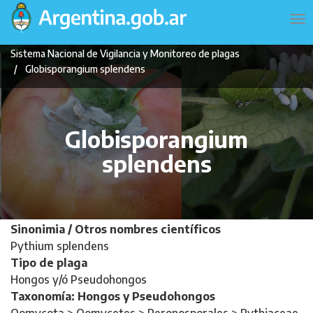
Pasar
Navegación
To
al
principal
na
contenido
Sistema Nacional de Vigilancia y Monitoreo de plagas
principal
Globisporangium splendens
Globisporangium
splendens
Sinonimia / Otros nombres científicos
Pythium splendens
Tipo de plaga
Hongos y/ó Pseudohongos
Taxonomía: Hongos y Pseudohongos