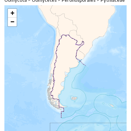
Oomycota > Oomycetes > Peronosporales > Pythiaceae
+
−