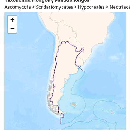
Taxonomía: Hongos y Pseudohongos
Ascomycota > Sordariomycetes > Hypocreales > Nectriac
+
−