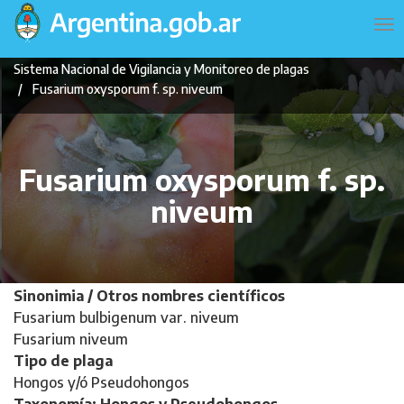
Pasar
Navegación
To
al
principal
na
contenido
Sistema Nacional de Vigilancia y Monitoreo de plagas
principal
Fusarium oxysporum f. sp. niveum
Fusarium oxysporum f. sp.
niveum
Sinonimia / Otros nombres científicos
Fusarium bulbigenum var. niveum
Fusarium niveum
Tipo de plaga
Hongos y/ó Pseudohongos