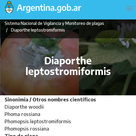
Pasar
Navegación
To
al
principal
na
contenido
Sistema Nacional de Vigilancia y Monitoreo de plagas
principal
Diaporthe leptostromiformis
Diaporthe
leptostromiformis
Sinonimia / Otros nombres científicos
Diaporthe woodii
Phoma rossiana
Phomopsis leptostromiformis
Phomopsis rossiana