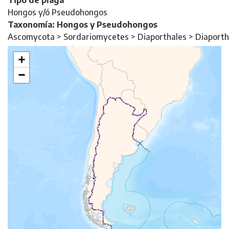
Tipo de plaga
Hongos y/ó Pseudohongos
Taxonomía: Hongos y Pseudohongos
Ascomycota > Sordariomycetes > Diaporthales > Diaport
+
−