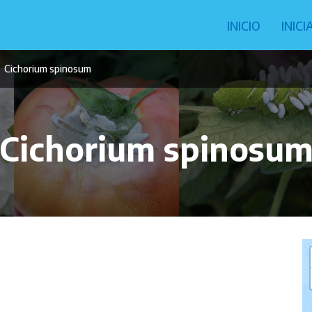
Navegació
INICIO
INIC
principal
Cichorium spinosum
Cichorium spinosu