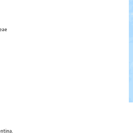
eae
ntina.