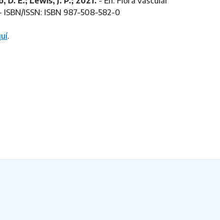
, D. E.; Lewis, J. P.; 2021.
- En: Flora vascular
. - ISBN/ISSN: ISBN 987-508-582-0
uí
.