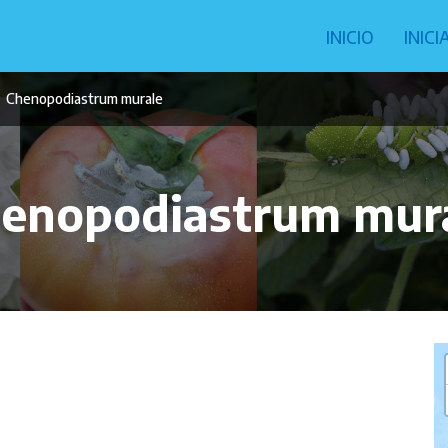
Navegació
INICIO
INIC
principal
Chenopodiastrum murale
enopodiastrum mur