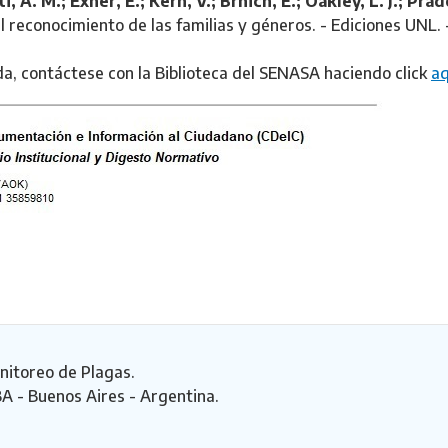
i, A. M.; Exner, E.; Kern, V.; Brnich, E.; Oakley, L. J.; Prado
el reconocimiento de las familias y géneros. - Ediciones UNL
da, contáctese con la Biblioteca del SENASA haciendo click
aq
nitoreo de Plagas.
BA - Buenos Aires - Argentina.