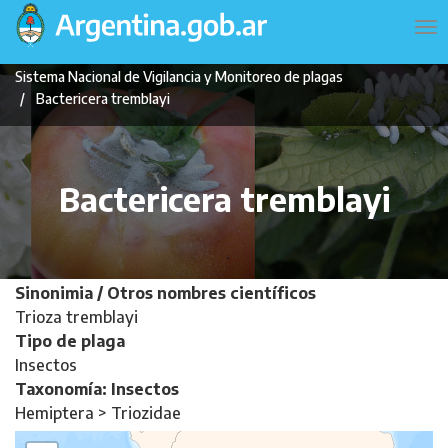
Pasar
Navegación
To
al
principal
na
contenido
Sistema Nacional de Vigilancia y Monitoreo de plagas
principal
Bactericera tremblayi
Bactericera tremblayi
Sinonimia / Otros nombres científicos
Trioza tremblayi
Tipo de plaga
Insectos
Taxonomía: Insectos
Hemiptera > Triozidae